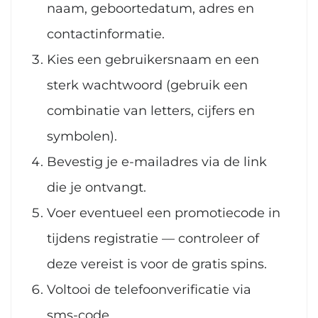
naam, geboortedatum, adres en
contactinformatie.
Kies een gebruikersnaam en een
sterk wachtwoord (gebruik een
combinatie van letters, cijfers en
symbolen).
Bevestig je e-mailadres via de link
die je ontvangt.
Voer eventueel een promotiecode in
tijdens registratie — controleer of
deze vereist is voor de gratis spins.
Voltooi de telefoonverificatie via
sms-code.