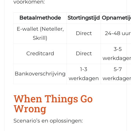
voorkomen:
Betaalmethode
Stortingstijd
Opnametij
E-wallet (Neteller,
Direct
24-48 uur
Skrill)
3-5
Creditcard
Direct
werkdage
1-3
5-7
Bankoverschrijving
werkdagen
werkdage
When Things Go
Wrong
Scenario’s en oplossingen: