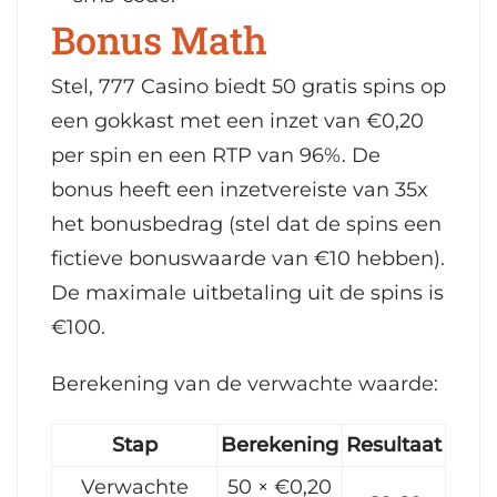
Bonus Math
Stel, 777 Casino biedt 50 gratis spins op
een gokkast met een inzet van €0,20
per spin en een RTP van 96%. De
bonus heeft een inzetvereiste van 35x
het bonusbedrag (stel dat de spins een
fictieve bonuswaarde van €10 hebben).
De maximale uitbetaling uit de spins is
€100.
Berekening van de verwachte waarde:
Stap
Berekening
Resultaat
Verwachte
50 × €0,20