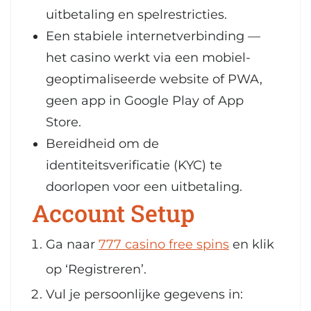
uitbetaling en spelrestricties.
Een stabiele internetverbinding —
het casino werkt via een mobiel-
geoptimaliseerde website of PWA,
geen app in Google Play of App
Store.
Bereidheid om de
identiteitsverificatie (KYC) te
doorlopen voor een uitbetaling.
Account Setup
Ga naar
777 casino free spins
en klik
op ‘Registreren’.
Vul je persoonlijke gegevens in: