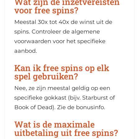
Wat zijn de inzetvereisten
voor free spins?
Meestal 30x tot 40x de winst uit de
spins. Controleer de algemene
voorwaarden voor het specifieke
aanbod.
Kan ik free spins op elk
spel gebruiken?
Nee, ze zijn meestal geldig op een
specifieke gokkast (bijv. Starburst of
Book of Dead). Zie de bonusinfo.
Wat is de maximale
uitbetaling uit free spins?