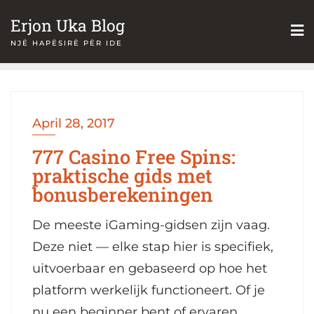
Skip
Erjon Uka Blog
to
NJË HAPËSIRË PËR IDE
content
April 28, 2017
777 Casino Free Spins:
praktische gids met
bonusberekeningen
De meeste iGaming-gidsen zijn vaag.
Deze niet — elke stap hier is specifiek,
uitvoerbaar en gebaseerd op hoe het
platform werkelijk functioneert. Of je
nu een beginner bent of ervaren