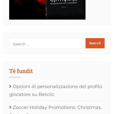
Të fundit
Opzioni di personalizzazione del profilo
giocatore su Betclic
Zoccer Holiday Promotions: Christmas,