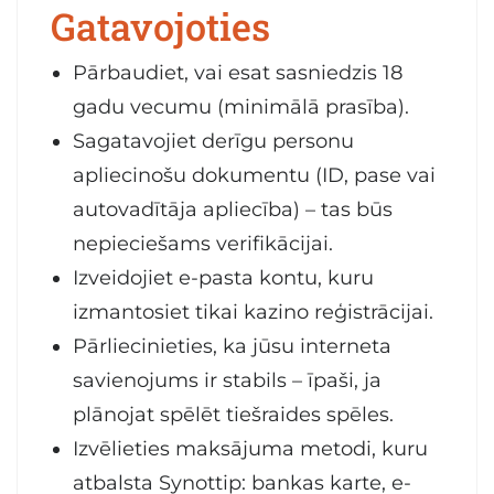
Gatavojoties
Pārbaudiet, vai esat sasniedzis 18
gadu vecumu (minimālā prasība).
Sagatavojiet derīgu personu
apliecinošu dokumentu (ID, pase vai
autovadītāja apliecība) – tas būs
nepieciešams verifikācijai.
Izveidojiet e-pasta kontu, kuru
izmantosiet tikai kazino reģistrācijai.
Pārliecinieties, ka jūsu interneta
savienojums ir stabils – īpaši, ja
plānojat spēlēt tiešraides spēles.
Izvēlieties maksājuma metodi, kuru
atbalsta Synottip: bankas karte, e-