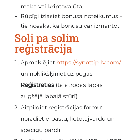
maka vai kriptovalūta.
Rūpīgi izlasiet bonusa noteikumus –
tie nosaka, kā bonusu var izmantot.
Soli pa solim
reģistrācija
Apmeklējiet
https://synottip-lv.com/
un noklikšķiniet uz pogas
Reģistrēties
(tā atrodas lapas
augšējā labajā stūrī).
Aizpildiet reģistrācijas formu:
norādiet e-pastu, lietotājvārdu un
spēcīgu paroli.