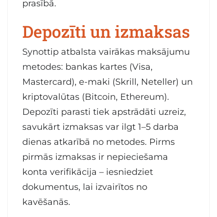
prasībā.
Depozīti un izmaksas
Synottip atbalsta vairākas maksājumu
metodes: bankas kartes (Visa,
Mastercard), e-maki (Skrill, Neteller) un
kriptovalūtas (Bitcoin, Ethereum).
Depozīti parasti tiek apstrādāti uzreiz,
savukārt izmaksas var ilgt 1–5 darba
dienas atkarībā no metodes. Pirms
pirmās izmaksas ir nepieciešama
konta verifikācija – iesniedziet
dokumentus, lai izvairītos no
kavēšanās.