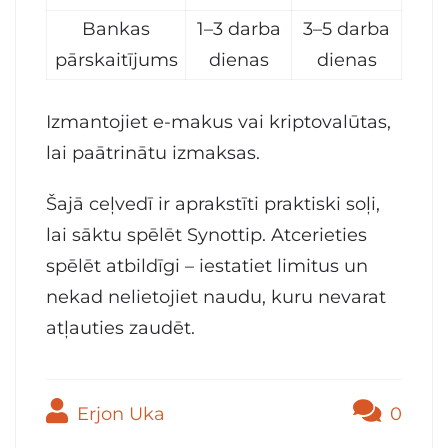
Bankas
1–3 darba
3–5 darba
pārskaitījums
dienas
dienas
Izmantojiet e-makus vai kriptovalūtas,
lai paātrinātu izmaksas.
Šajā ceļvedī ir aprakstīti praktiski soļi,
lai sāktu spēlēt Synottip. Atcerieties
spēlēt atbildīgi – iestatiet limitus un
nekad nelietojiet naudu, kuru nevarat
atļauties zaudēt.
Erjon Uka
0