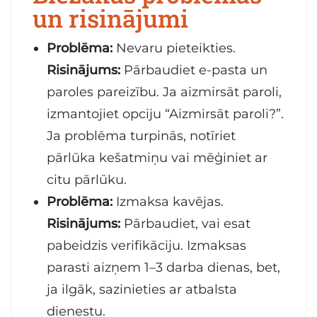
un risinājumi
Problēma:
Nevaru pieteikties.
Risinājums:
Pārbaudiet e-pasta un
paroles pareizību. Ja aizmirsāt paroli,
izmantojiet opciju “Aizmirsāt paroli?”.
Ja problēma turpinās, notīriet
pārlūka kešatmiņu vai mēģiniet ar
citu pārlūku.
Problēma:
Izmaksa kavējas.
Risinājums:
Pārbaudiet, vai esat
pabeidzis verifikāciju. Izmaksas
parasti aizņem 1–3 darba dienas, bet,
ja ilgāk, sazinieties ar atbalsta
dienestu.