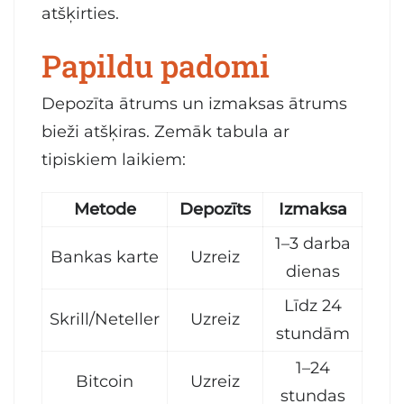
atšķirties.
Papildu padomi
Depozīta ātrums un izmaksas ātrums
bieži atšķiras. Zemāk tabula ar
tipiskiem laikiem:
Metode
Depozīts
Izmaksa
1–3 darba
Bankas karte
Uzreiz
dienas
Līdz 24
Skrill/Neteller
Uzreiz
stundām
1–24
Bitcoin
Uzreiz
stundas