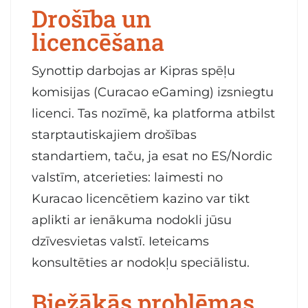
Drošība un
licencēšana
Synottip darbojas ar Kipras spēļu
komisijas (Curacao eGaming) izsniegtu
licenci. Tas nozīmē, ka platforma atbilst
starptautiskajiem drošības
standartiem, taču, ja esat no ES/Nordic
valstīm, atcerieties: laimesti no
Kuracao licencētiem kazino var tikt
aplikti ar ienākuma nodokli jūsu
dzīvesvietas valstī. Ieteicams
konsultēties ar nodokļu speciālistu.
Biežākās problēmas