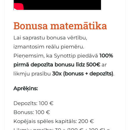
Bonusa matemātika
Lai saprastu bonusa vērtību,
izmantosim reālu piemēru.
Pieņemsim, ka Synottip piedāvā
100%
pirmā depozīta bonusu līdz 500€
ar
likmju prasību
30x (bonuss + depozīts)
.
Aprēķins:
Depozīts: 100 €
Bonuss: 100 €
Kopējais spēles kapitāls: 200 €