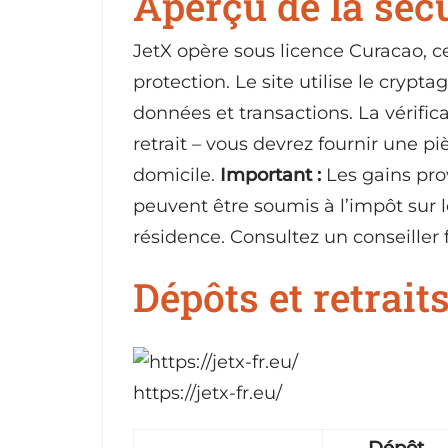
Aperçu de la séc
JetX opère sous licence Curacao, 
protection. Le site utilise le crypt
données et transactions. La vérific
retrait – vous devrez fournir une piè
domicile.
Important :
Les gains pro
peuvent être soumis à l’impôt sur l
résidence. Consultez un conseiller f
Dépôts et retrait
https://jetx-fr.eu/