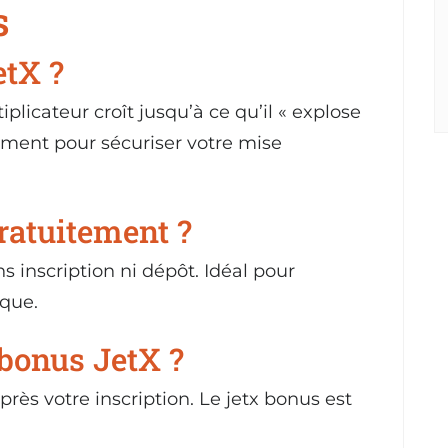
s
etX ?
plicateur croît jusqu’à ce qu’il « explose
oment pour sécuriser votre mise
gratuitement ?
s inscription ni dépôt. Idéal pour
que.
bonus JetX ?
rès votre inscription. Le jetx bonus est