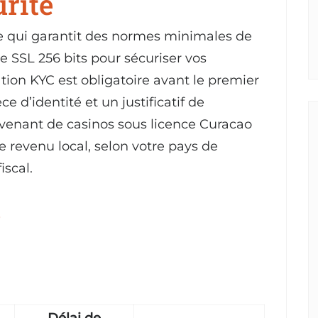
urité
ce qui garantit des normes minimales de
age SSL 256 bits pour sécuriser vos
ation KYC est obligatoire avant le premier
ce d’identité et un justificatif de
venant de casinos sous licence Curacao
e revenu local, selon votre pays de
iscal.
s