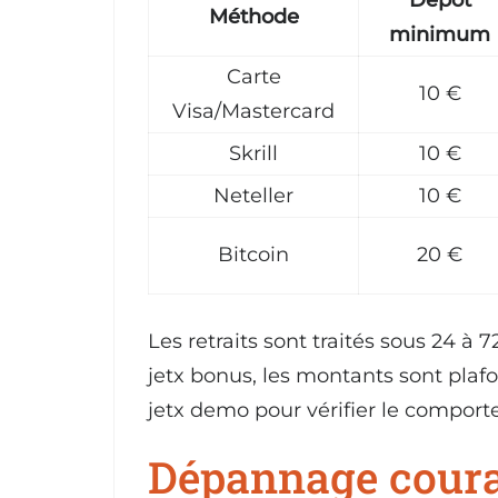
Dépôt
Méthode
minimum
Carte
10 €
Visa/Mastercard
Skrill
10 €
Neteller
10 €
Bitcoin
20 €
Les retraits sont traités sous 24 à 
jetx bonus, les montants sont plafo
jetx demo pour vérifier le comport
Dépannage cour