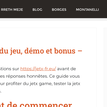
RRETH MEJE
BLOG
BORGES
MONTANELLI
 du jeu, démo et bonus –
tions sur
https://jetx-fr.eu/
avant de
 les réponses honnêtes. Ce guide vous
ur profiter du jetx game, tester la jetx
.
nt de commencer