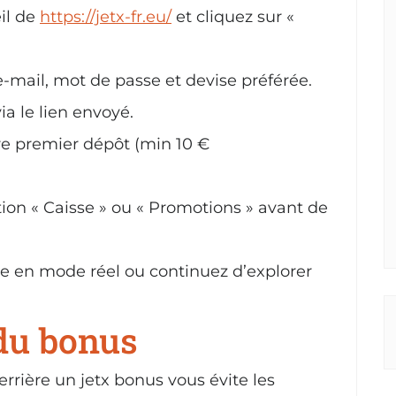
il de
https://jetx-fr.eu/
et cliquez sur «
e-mail, mot de passe et devise préférée.
a le lien envoyé.
re premier dépôt (min 10 €
tion « Caisse » ou « Promotions » avant de
 en mode réel ou continuez d’explorer
du bonus
ière un jetx bonus vous évite les