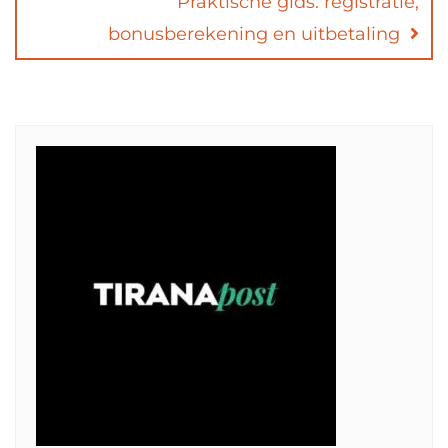
Praktische gids: registratie,
bonusberekening en uitbetaling