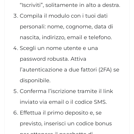
“Iscriviti”, solitamente in alto a destra.
Compila il modulo con i tuoi dati
personali: nome, cognome, data di
nascita, indirizzo, email e telefono.
Scegli un nome utente e una
password robusta. Attiva
l’autenticazione a due fattori (2FA) se
disponibile.
Conferma l’iscrizione tramite il link
inviato via email o il codice SMS.
Effettua il primo deposito e, se
previsto, inserisci un codice bonus