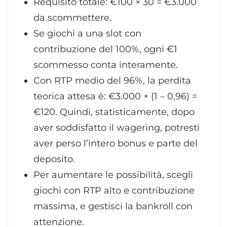
Requisito totale: €100 × 30 = €3.000
da scommettere.
Se giochi a una slot con
contribuzione del 100%, ogni €1
scommesso conta interamente.
Con RTP medio del 96%, la perdita
teorica attesa è: €3.000 × (1 – 0,96) =
€120. Quindi, statisticamente, dopo
aver soddisfatto il wagering, potresti
aver perso l’intero bonus e parte del
deposito.
Per aumentare le possibilità, scegli
giochi con RTP alto e contribuzione
massima, e gestisci la bankroll con
attenzione.