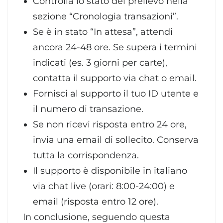
Controlla lo stato del prelievo nella
sezione “Cronologia transazioni”.
Se è in stato “In attesa”, attendi
ancora 24-48 ore. Se supera i termini
indicati (es. 3 giorni per carte),
contatta il supporto via chat o email.
Fornisci al supporto il tuo ID utente e
il numero di transazione.
Se non ricevi risposta entro 24 ore,
invia una email di sollecito. Conserva
tutta la corrispondenza.
Il supporto è disponibile in italiano
via chat live (orari: 8:00-24:00) e
email (risposta entro 12 ore).
In conclusione, seguendo questa