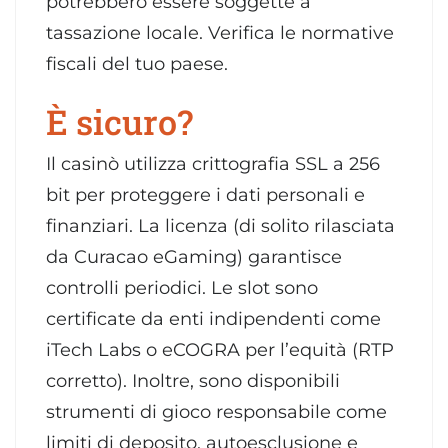
potrebbero essere soggette a
tassazione locale. Verifica le normative
fiscali del tuo paese.
È sicuro?
Il casinò utilizza crittografia SSL a 256
bit per proteggere i dati personali e
finanziari. La licenza (di solito rilasciata
da Curacao eGaming) garantisce
controlli periodici. Le slot sono
certificate da enti indipendenti come
iTech Labs o eCOGRA per l’equità (RTP
corretto). Inoltre, sono disponibili
strumenti di gioco responsabile come
limiti di deposito, autoesclusione e