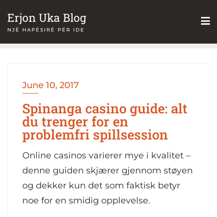
Skip
Erjon Uka Blog
to
NJË HAPËSIRË PËR IDE
content
June 10, 2017
Spinanga casino guide: alt
du trenger for en
problemfri spillsession
Online casinos varierer mye i kvalitet –
denne guiden skjærer gjennom støyen
og dekker kun det som faktisk betyr
noe for en smidig opplevelse.