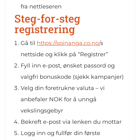
fra nettleseren
Steg-for-steg
registrering
Gå til
https://spinanga.co.no/
s
nettside og klikk på “Registrer”
Fyll inn e-post, ønsket passord og
valgfri bonuskode (sjekk kampanjer)
Velg din foretrukne valuta – vi
anbefaler NOK for å unngå
vekslingsgebyr
Bekreft e-post via lenken du mottar
Logg inn og fullfør din første