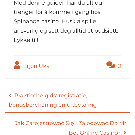
Med denne guiden har du alt du
trenger for å komme i gang hos
Spinanga casino. Husk å spille
ansvarlig og sett deg alltid et budsjett.
Lykke til!
Erjon Uka
0
Post
navigation
Praktische gids: registratie,
bonusberekening en uitbetaling
Jak Zarejestrować Się i Zalogować Do Mr
Bet Online Casino?