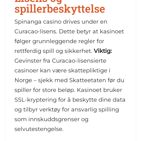
spillerbeskyttelse
Spinanga casino drives under en
Curacao-lisens. Dette betyr at kasinoet
følger grunnleggende regler for
rettferdig spill og sikkerhet.
Viktig:
Gevinster fra Curacao-lisensierte
casinoer kan være skattepliktige i
Norge – sjekk med Skatteetaten før du
spiller for store beløp. Kasinoet bruker
SSL-kryptering for å beskytte dine data
og tilbyr verktøy for ansvarlig spilling
som innskuddsgrenser og
selvutestengelse.