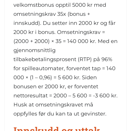
velkomstbonus opptil 5000 kr med
omsetningskrav 35x (bonus +
innskudd). Du setter inn 2000 kr og får
2000 kr i bonus. Omsetningskrav =
(2000 + 2000) × 35 = 140 000 kr. Med en
gjennomsnittlig
tilbakebetalingsprosent (RTP) på 96%
for spilleautomater, forventet tap = 140
000 × (1 – 0,96) = 5 600 kr. Siden
bonusen er 2000 kr, er forventet
nettoresultat = 2000 – 5 600 = -3 600 kr.
Husk at omsetningskravet må
oppfylles før du kan ta ut gevinster.
Innskudd og uttak