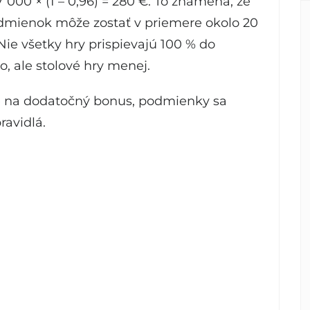
7 000 × (1 – 0,96) = 280 €. To znamená, že
dmienok môže zostať v priemere okolo 20
ie všetky hry prispievajú 100 % do
, ale stolové hry menej.
de na dodatočný bonus, podmienky sa
ravidlá.