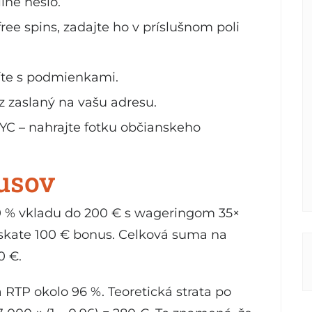
lné heslo.
ee spins, zadajte ho v príslušnom poli
asíte s podmienkami.
z zaslaný na vašu adresu.
YC – nahrajte fotku občianskeho
usov
0 % vkladu do 200 € s wageringom 35×
 získate 100 € bonus. Celková suma na
0 €.
RTP okolo 96 %. Teoretická strata po