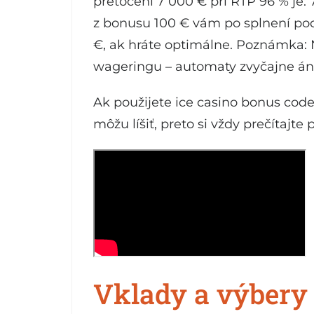
pretočení 7 000 € pri RTP 96 % je: 
z bonusu 100 € vám po splnení po
€, ak hráte optimálne. Poznámka: N
wageringu – automaty zvyčajne áno
Ak použijete ice casino bonus co
môžu líšiť, preto si vždy prečítajte p
Vklady a výbery