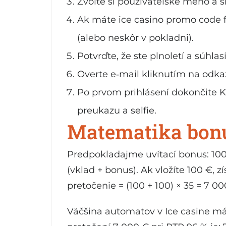
Zvoľte si používateľské meno a si
Ak máte ice casino promo code fr
(alebo neskôr v pokladni).
Potvrďte, že ste plnoletí a súhl
Overte e‑mail kliknutím na odka
Po prvom prihlásení dokončite K
preukazu a selfie.
Matematika bon
Predpokladajme uvítací bonus: 10
(vklad + bonus). Ak vložíte 100 €,
pretočenie = (100 + 100) × 35 = 7 00
Väčšina automatov v Ice casine má 