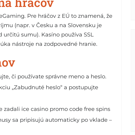
ana hráčov
o eGaming. Pre hráčov z EÚ to znamená, že
ríjmu (napr. v Česku a na Slovensku je
d určitú sumu). Kasíno používa SSL
núka nástroje na zodpovedné hranie.
mov
jte, či používate správne meno a heslo.
nkciu „Zabudnuté heslo“ a postupujte
te zadali ice casino promo code free spins
nusy sa pripisujú automaticky po vklade –