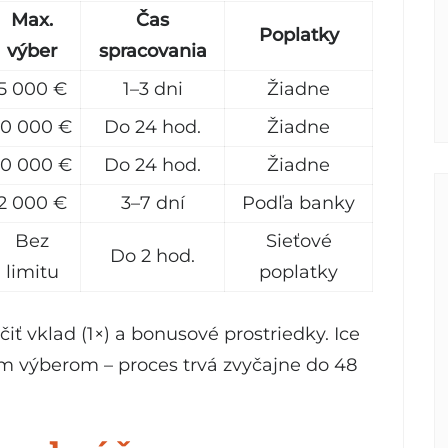
Max.
Čas
Poplatky
výber
spracovania
5 000 €
1–3 dni
Žiadne
10 000 €
Do 24 hod.
Žiadne
10 000 €
Do 24 hod.
Žiadne
2 000 €
3–7 dní
Podľa banky
Bez
Sieťové
Do 2 hod.
limitu
poplatky
čiť vklad (1×) a bonusové prostriedky. Ice
ým výberom – proces trvá zvyčajne do 48