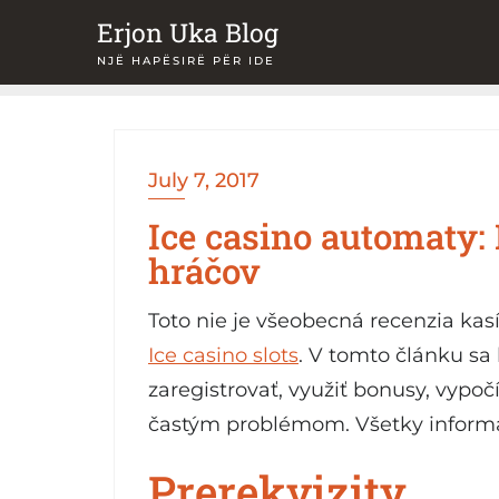
Skip
Erjon Uka Blog
to
NJË HAPËSIRË PËR IDE
content
July 7, 2017
Ice casino automaty:
hráčov
Toto nie je všeobecná recenzia kasí
Ice casino slots
. V tomto článku sa
zaregistrovať, využiť bonusy, vypo
častým problémom. Všetky informá
Prerekvizity