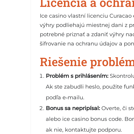
Licencia a ochr
Ice casino vlastní licenciu Curaca
výhry podliehajú miestnej dani z p
potrebné priznať a zdaniť výhry na
šifrovanie na ochranu údajov a po
Riešenie problé
Problém s prihlásením:
Skontrolu
Ak ste zabudli heslo, použite fu
podľa e‑mailu.
Bonus sa nepripísal:
Overte, či s
alebo ice casino bonus code. Bo
ak nie, kontaktujte podporu.