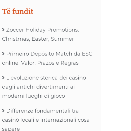
Të fundit
Zoccer Holiday Promotions:
Christmas, Easter, Summer
Primeiro Depósito Match da ESC
online: Valor, Prazos e Regras
L'evoluzione storica dei casino
dagli antichi divertimenti ai
moderni luoghi di gioco
Differenze fondamentali tra
casinò locali e internazionali cosa
sapere