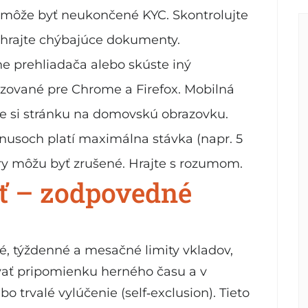
ôže byť neukončené KYC. Skontrolujte
nahrajte chýbajúce dokumenty.
 prehliadača alebo skúste iný
lizované pre Chrome a Firefox. Mobilná
te si stránku na domovskú obrazovku.
nusoch platí maximálna stávka (napr. 5
hry môžu byť zrušené. Hrajte s rozumom.
sť – zodpovedné
é, týždenné a mesačné limity vkladov,
vovať pripomienku herného času a v
o trvalé vylúčenie (self‑exclusion). Tieto