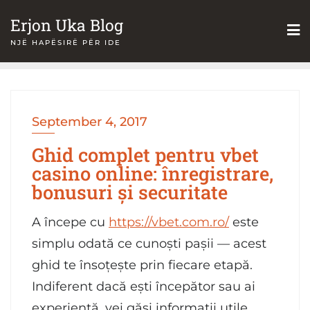
Skip
Erjon Uka Blog
to
NJË HAPËSIRË PËR IDE
content
September 4, 2017
Ghid complet pentru vbet
casino online: înregistrare,
bonusuri și securitate
A începe cu
https://vbet.com.ro/
este
simplu odată ce cunoști pașii — acest
ghid te însoțește prin fiecare etapă.
Indiferent dacă ești începător sau ai
experiență, vei găsi informații utile