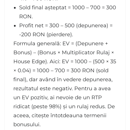
Sold final așteptat = 1000 – 700 = 300
RON.
Profit net = 300 – 500 (depunerea) =
-200 RON (pierdere).
Formula generală: EV = (Depunere +
Bonus) – (Bonus × Multiplicator Rulaj ×
House Edge). Aici: EV = 1000 – (500 × 35
× 0.04) = 1000 – 700 = 300 RON (sold
final), dar având în vedere depunerea,
rezultatul este negativ. Pentru a avea
un EV pozitiv, ai nevoie de un RTP
ridicat (peste 98%) și un rulaj redus. De
aceea, citește întotdeauna termenii
bonusului.