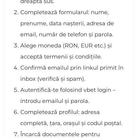
dreapta sus.
Completează formularul: nume,
prenume, data nașterii, adresa de
email, număr de telefon și parola.
Alege moneda (RON, EUR etc.) și
acceptă termenii și condițiile.
Confirmă emailul prin linkul primit în
inbox (verifică și spam).
Autentifică-te folosind vbet login –
introdu emailul și parola.
Completează profilul: adresa
completă, țara, orașul și codul poștal.
Încarcă documentele pentru