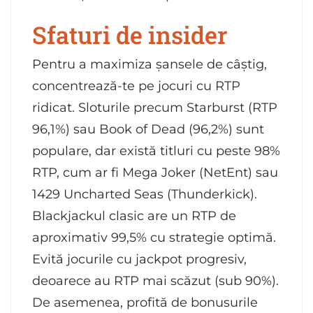
Sfaturi de insider
Pentru a maximiza șansele de câștig,
concentrează-te pe jocuri cu RTP
ridicat. Sloturile precum Starburst (RTP
96,1%) sau Book of Dead (96,2%) sunt
populare, dar există titluri cu peste 98%
RTP, cum ar fi Mega Joker (NetEnt) sau
1429 Uncharted Seas (Thunderkick).
Blackjackul clasic are un RTP de
aproximativ 99,5% cu strategie optimă.
Evită jocurile cu jackpot progresiv,
deoarece au RTP mai scăzut (sub 90%).
De asemenea, profită de bonusurile