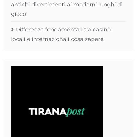
antichi divertimenti ai moderni luoghi di
gioco
Differenze fondamentali tra casinò
locali e internazionali cosa sapere