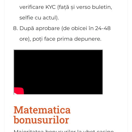
verificare KYC (față și verso buletin,
selfie cu actul).
După aprobare (de obicei în 24-48
ore), poți face prima depunere.
Matematica
bonusurilor