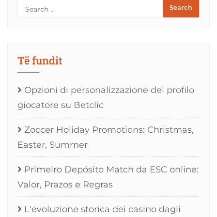
Të fundit
Opzioni di personalizzazione del profilo
giocatore su Betclic
Zoccer Holiday Promotions: Christmas,
Easter, Summer
Primeiro Depósito Match da ESC online:
Valor, Prazos e Regras
L'evoluzione storica dei casino dagli