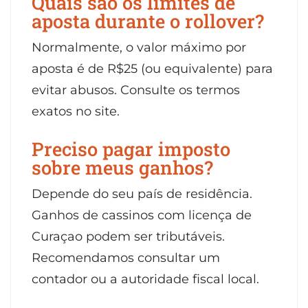
Quais são os limites de
aposta durante o rollover?
Normalmente, o valor máximo por
aposta é de R$25 (ou equivalente) para
evitar abusos. Consulte os termos
exatos no site.
Preciso pagar imposto
sobre meus ganhos?
Depende do seu país de residência.
Ganhos de cassinos com licença de
Curaçao podem ser tributáveis.
Recomendamos consultar um
contador ou a autoridade fiscal local.