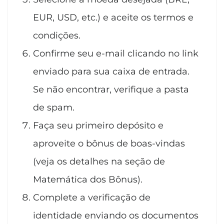
EUR, USD, etc.) e aceite os termos e
condições.
Confirme seu e-mail clicando no link
enviado para sua caixa de entrada.
Se não encontrar, verifique a pasta
de spam.
Faça seu primeiro depósito e
aproveite o bônus de boas-vindas
(veja os detalhes na seção de
Matemática dos Bônus).
Complete a verificação de
identidade enviando os documentos