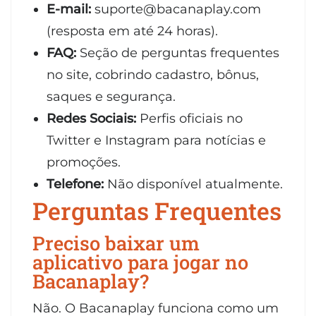
E-mail:
suporte@bacanaplay.com
(resposta em até 24 horas).
FAQ:
Seção de perguntas frequentes
no site, cobrindo cadastro, bônus,
saques e segurança.
Redes Sociais:
Perfis oficiais no
Twitter e Instagram para notícias e
promoções.
Telefone:
Não disponível atualmente.
Perguntas Frequentes
Preciso baixar um
aplicativo para jogar no
Bacanaplay?
Não. O Bacanaplay funciona como um