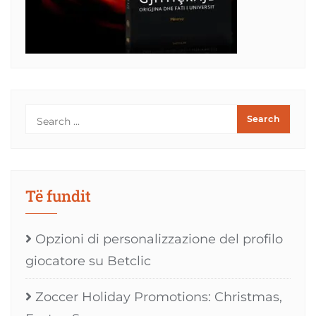
Të fundit
Opzioni di personalizzazione del profilo
giocatore su Betclic
Zoccer Holiday Promotions: Christmas,