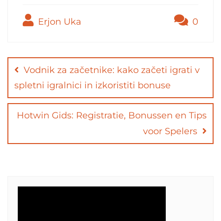
Erjon Uka
0
Post
navigation
Vodnik za začetnike: kako začeti igrati v
spletni igralnici in izkoristiti bonuse
Hotwin Gids: Registratie, Bonussen en Tips
voor Spelers