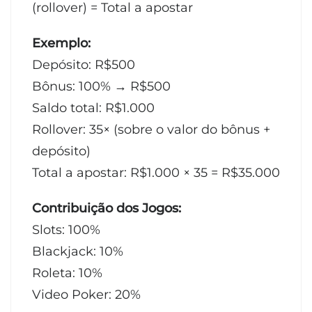
(rollover) = Total a apostar
Exemplo:
Depósito: R$500
Bônus: 100% → R$500
Saldo total: R$1.000
Rollover: 35× (sobre o valor do bônus +
depósito)
Total a apostar: R$1.000 × 35 = R$35.000
Contribuição dos Jogos:
Slots: 100%
Blackjack: 10%
Roleta: 10%
Video Poker: 20%