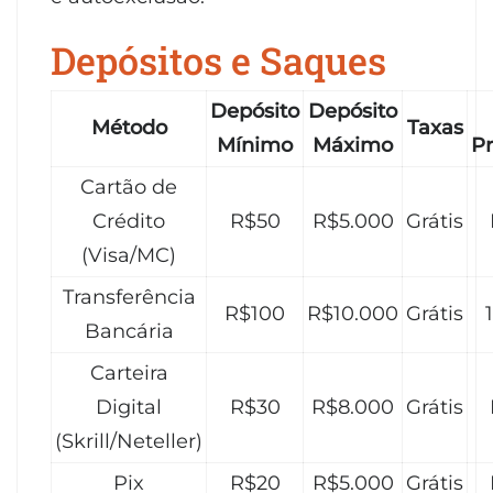
Depósitos e Saques
Depósito
Depósito
Método
Taxas
Mínimo
Máximo
P
Cartão de
Crédito
R$50
R$5.000
Grátis
(Visa/MC)
Transferência
R$100
R$10.000
Grátis
Bancária
Carteira
Digital
R$30
R$8.000
Grátis
(Skrill/Neteller)
Pix
R$20
R$5.000
Grátis