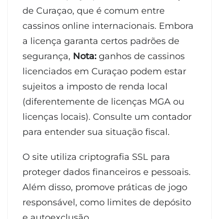
de Curaçao, que é comum entre
cassinos online internacionais. Embora
a licença garanta certos padrões de
segurança,
Nota:
ganhos de cassinos
licenciados em Curaçao podem estar
sujeitos a imposto de renda local
(diferentemente de licenças MGA ou
licenças locais). Consulte um contador
para entender sua situação fiscal.
O site utiliza criptografia SSL para
proteger dados financeiros e pessoais.
Além disso, promove práticas de jogo
responsável, como limites de depósito
e autoexclusão.