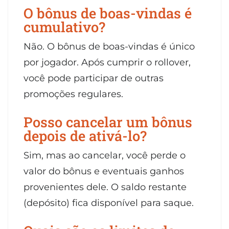
O bônus de boas-vindas é
cumulativo?
Não. O bônus de boas-vindas é único
por jogador. Após cumprir o rollover,
você pode participar de outras
promoções regulares.
Posso cancelar um bônus
depois de ativá-lo?
Sim, mas ao cancelar, você perde o
valor do bônus e eventuais ganhos
provenientes dele. O saldo restante
(depósito) fica disponível para saque.