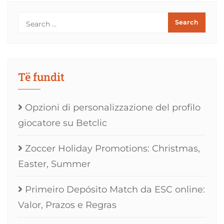
Të fundit
Opzioni di personalizzazione del profilo
giocatore su Betclic
Zoccer Holiday Promotions: Christmas,
Easter, Summer
Primeiro Depósito Match da ESC online:
Valor, Prazos e Regras