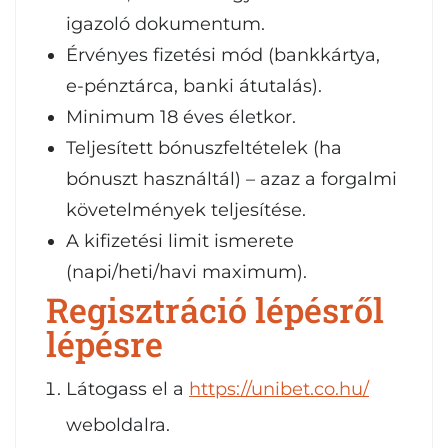
igazoló dokumentum.
Érvényes fizetési mód (bankkártya,
e-pénztárca, banki átutalás).
Minimum 18 éves életkor.
Teljesített bónuszfeltételek (ha
bónuszt használtál) – azaz a forgalmi
követelmények teljesítése.
A kifizetési limit ismerete
(napi/heti/havi maximum).
Regisztráció lépésről
lépésre
Látogass el a
https://unibet.co.hu/
weboldalra.