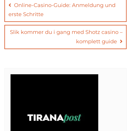
navigation
Online-Casino-Guide: Anmeldung und
erste Schritte
Slik kommer du i gang med Shotz casino –
komplett guide