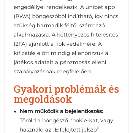
engedéllyel rendelkezik. A unibet app
(PWA) böngészőből indítható, így nincs
szükség harmadik féltől származó
alkalmazásra. A kéttényezős hitelesítés
(2FA) ajánlott a fiók védelmére. A
kifizetés előtt mindig ellenőrizzük a
játékos adatait a pénzmosás elleni
szabályozásnak megfelelően.
Gyakori problémák és
megoldások
Nem működik a bejelentkezés:
Töröld a böngésző cookie-kat, vagy
használd az „Elfelejtett jelszó”