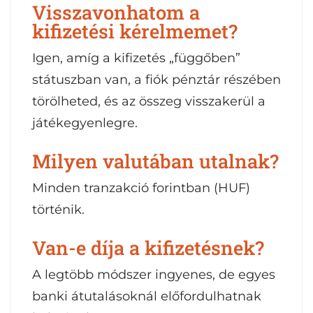
Visszavonhatom a
kifizetési kérelmemet?
Igen, amíg a kifizetés „függőben”
státuszban van, a fiók pénztár részében
törölheted, és az összeg visszakerül a
játékegyenlegre.
Milyen valutában utalnak?
Minden tranzakció forintban (HUF)
történik.
Van-e díja a kifizetésnek?
A legtöbb módszer ingyenes, de egyes
banki átutalásoknál előfordulhatnak