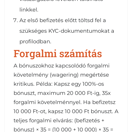
linkkel.
Az első befizetés előtt töltsd fel a
szükséges KYC-dokumentumokat a
profilodban.
Forgalmi számítás
A bónuszokhoz kapcsolódó forgalmi
követelmény (wagering) megértése
kritikus. Példa: Kapsz egy 100%-os
bónuszt, maximum 20 000 Ft-ig, 35x
forgalmi követelménnyel. Ha befizetsz
10 000 Ft-ot, kapsz 10 000 Ft bónuszt. A
teljes forgalmi elvárás: (befizetés +
bónusz) × 35 = (10 000 + 10 000) × 35 =