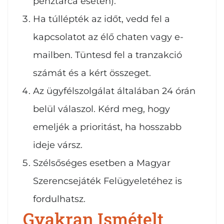
pénztárca esetén).
Ha túllépték az időt, vedd fel a
kapcsolatot az élő chaten vagy e-
mailben. Tüntesd fel a tranzakció
számát és a kért összeget.
Az ügyfélszolgálat általában 24 órán
belül válaszol. Kérd meg, hogy
emeljék a prioritást, ha hosszabb
ideje vársz.
Szélsőséges esetben a Magyar
Szerencsejáték Felügyeletéhez is
fordulhatsz.
Gyakran Ismételt