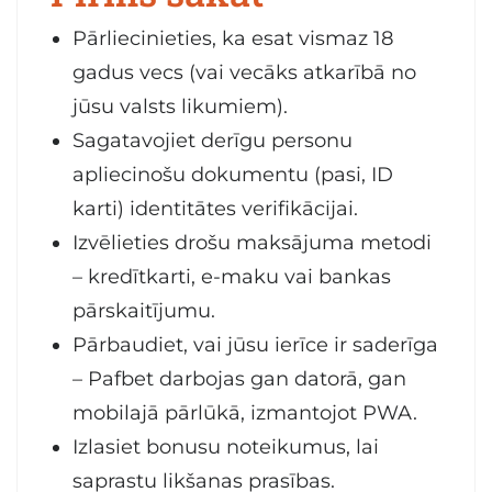
Pārliecinieties, ka esat vismaz 18
gadus vecs (vai vecāks atkarībā no
jūsu valsts likumiem).
Sagatavojiet derīgu personu
apliecinošu dokumentu (pasi, ID
karti) identitātes verifikācijai.
Izvēlieties drošu maksājuma metodi
– kredītkarti, e-maku vai bankas
pārskaitījumu.
Pārbaudiet, vai jūsu ierīce ir saderīga
– Pafbet darbojas gan datorā, gan
mobilajā pārlūkā, izmantojot PWA.
Izlasiet bonusu noteikumus, lai
saprastu likšanas prasības.