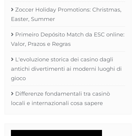
Zoccer Holiday Promotions: Christmas,
Easter, Summer
Primeiro Depósito Match da ESC online:
Valor, Prazos e Regras
L'evoluzione storica dei casino dagli
antichi divertimenti ai moderni luoghi di
gioco
Differenze fondamentali tra casinò
locali e internazionali cosa sapere