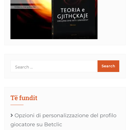
Të fundit
Opzioni di personalizzazione del profilo
giocatore su Betclic