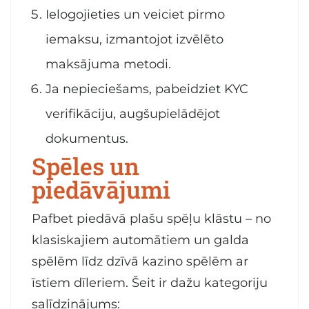
Ielogojieties un veiciet pirmo
iemaksu, izmantojot izvēlēto
maksājuma metodi.
Ja nepieciešams, pabeidziet KYC
verifikāciju, augšupielādējot
dokumentus.
Spēles un
piedāvājumi
Pafbet piedāvā plašu spēļu klāstu – no
klasiskajiem automātiem un galda
spēlēm līdz dzīvā kazino spēlēm ar
īstiem dīleriem. Šeit ir dažu kategoriju
salīdzinājums: