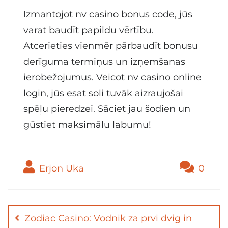
Izmantojot nv casino bonus code, jūs
varat baudīt papildu vērtību.
Atcerieties vienmēr pārbaudīt bonusu
derīguma termiņus un izņemšanas
ierobežojumus. Veicot nv casino online
login, jūs esat soli tuvāk aizraujošai
spēļu pieredzei. Sāciet jau šodien un
gūstiet maksimālu labumu!
Erjon Uka
0
Post
navigation
Zodiac Casino: Vodnik za prvi dvig in