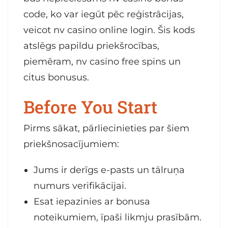
code, ko var iegūt pēc reģistrācijas,
veicot nv casino online login. Šis kods
atslēgs papildu priekšrocības,
piemēram, nv casino free spins un
citus bonusus.
Before You Start
Pirms sākat, pārliecinieties par šiem
priekšnosacījumiem:
Jums ir derīgs e-pasts un tālruņa
numurs verifikācijai.
Esat iepazinies ar bonusa
noteikumiem, īpaši likmju prasībām.