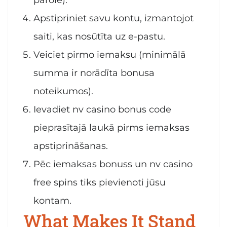
parole).
Apstipriniet savu kontu, izmantojot
saiti, kas nosūtīta uz e-pastu.
Veiciet pirmo iemaksu (minimālā
summa ir norādīta bonusa
noteikumos).
Ievadiet nv casino bonus code
pieprasītajā laukā pirms iemaksas
apstiprināšanas.
Pēc iemaksas bonuss un nv casino
free spins tiks pievienoti jūsu
kontam.
What Makes It Stand