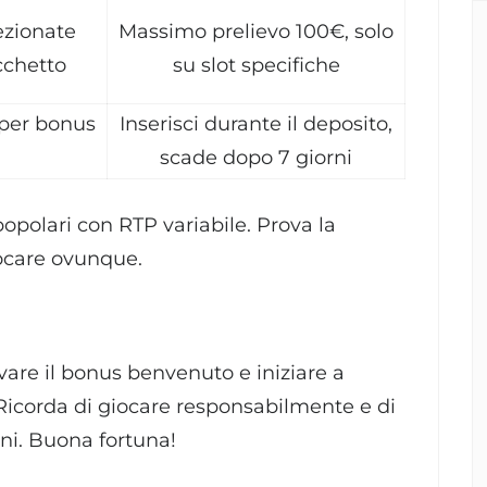
lezionate
Massimo prelievo 100€, solo
cchetto
su slot specifiche
per bonus
Inserisci durante il deposito,
scade dopo 7 giorni
popolari con RTP variabile. Prova la
iocare ovunque.
vare il bonus benvenuto e iniziare a
. Ricorda di giocare responsabilmente e di
ni. Buona fortuna!