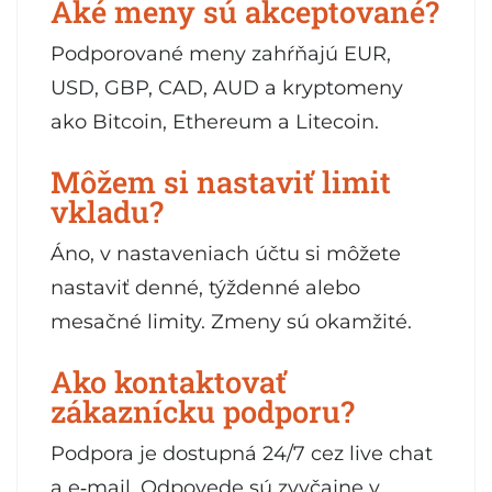
Aké meny sú akceptované?
Podporované meny zahŕňajú EUR,
USD, GBP, CAD, AUD a kryptomeny
ako Bitcoin, Ethereum a Litecoin.
Môžem si nastaviť limit
vkladu?
Áno, v nastaveniach účtu si môžete
nastaviť denné, týždenné alebo
mesačné limity. Zmeny sú okamžité.
Ako kontaktovať
zákaznícku podporu?
Podpora je dostupná 24/7 cez live chat
a e‑mail. Odpovede sú zvyčajne v