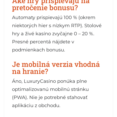
Aké hry prispievajú na
pretočenie bonusu?
Automaty prispievajú 100 % (okrem
niektorých hier s nízkym RTP). Stolové
hry a živé kasíno zvyčajne 0 – 20 %.
Presné percentá nájdete v
podmienkach bonusu.
Je mobilná verzia vhodná
na hranie?
Áno, LuxuryCasino ponúka plne
optimalizovanú mobilnú stránku
(PWA). Nie je potrebné sťahovať
aplikáciu z obchodu.