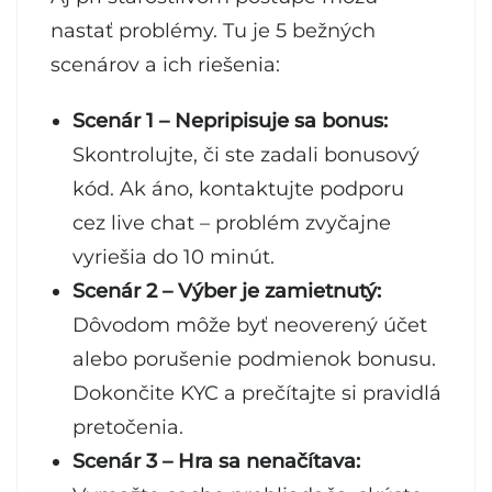
nastať problémy. Tu je 5 bežných
scenárov a ich riešenia:
Scenár 1 – Nepripisuje sa bonus:
Skontrolujte, či ste zadali bonusový
kód. Ak áno, kontaktujte podporu
cez live chat – problém zvyčajne
vyriešia do 10 minút.
Scenár 2 – Výber je zamietnutý:
Dôvodom môže byť neoverený účet
alebo porušenie podmienok bonusu.
Dokončite KYC a prečítajte si pravidlá
pretočenia.
Scenár 3 – Hra sa nenačítava: