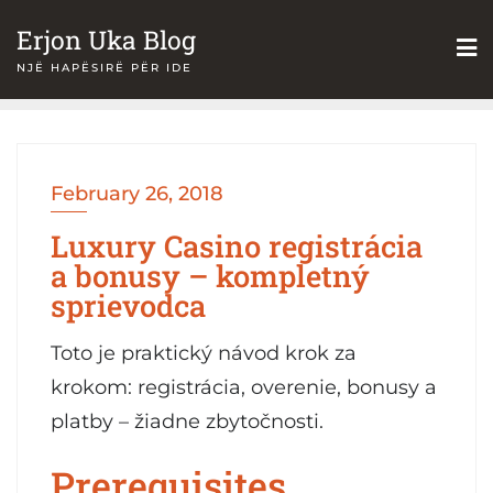
Skip
Erjon Uka Blog
to
NJË HAPËSIRË PËR IDE
content
February 26, 2018
Luxury Casino registrácia
a bonusy – kompletný
sprievodca
Toto je praktický návod krok za
krokom: registrácia, overenie, bonusy a
platby – žiadne zbytočnosti.
Prerequisites