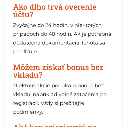
Ako dlho trvá overenie
účtu?
Zvyčajne do 24 hodín, v niektorých
prípadoch do 48 hodín. Ak je potrebná
dodatočná dokumentácia, lehota sa
predlžuje.
Môžem získať bonus bez
vkladu?
Niektoré akcie ponúkajú bonus bez
vkladu, napríklad voľné zatočenia po
registrácii. Vždy si prečítajte
podmienky.