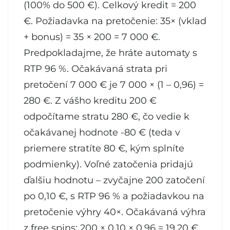
(100% do 500 €). Celkový kredit = 200
€. Požiadavka na pretočenie: 35× (vklad
+ bonus) = 35 × 200 = 7 000 €.
Predpokladajme, že hráte automaty s
RTP 96 %. Očakávaná strata pri
pretočení 7 000 € je 7 000 × (1 – 0,96) =
280 €. Z vášho kreditu 200 €
odpočítame stratu 280 €, čo vedie k
očakávanej hodnote -80 € (teda v
priemere stratíte 80 €, kým splníte
podmienky). Voľné zatočenia pridajú
ďalšiu hodnotu – zvyčajne 200 zatočení
po 0,10 €, s RTP 96 % a požiadavkou na
pretočenie výhry 40×. Očakávaná výhra
z free spins: 200 × 0,10 × 0,96 = 19,20 €.