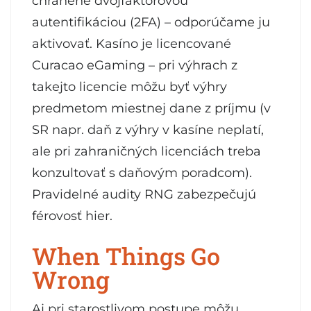
chránené dvojfaktorovou
autentifikáciou (2FA) – odporúčame ju
aktivovať. Kasíno je licencované
Curacao eGaming – pri výhrach z
takejto licencie môžu byť výhry
predmetom miestnej dane z príjmu (v
SR napr. daň z výhry v kasíne neplatí,
ale pri zahraničných licenciách treba
konzultovať s daňovým poradcom).
Pravidelné audity RNG zabezpečujú
férovosť hier.
When Things Go
Wrong
Aj pri starostlivom postupe môžu