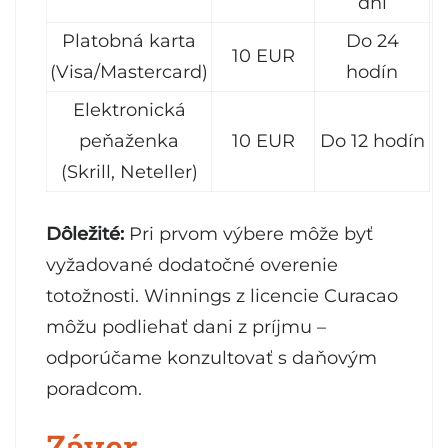
dni
Platobná karta
Do 24
10 EUR
(Visa/Mastercard)
hodín
Elektronická
peňaženka
10 EUR
Do 12 hodín
(Skrill, Neteller)
Dôležité:
Pri prvom výbere môže byť
vyžadované dodatočné overenie
totožnosti. Winnings z licencie Curacao
môžu podliehať dani z príjmu –
odporúčame konzultovať s daňovým
poradcom.
Záver