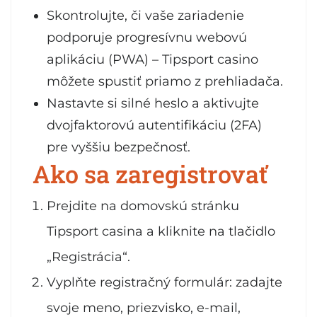
Skontrolujte, či vaše zariadenie
podporuje progresívnu webovú
aplikáciu (PWA) – Tipsport casino
môžete spustiť priamo z prehliadača.
Nastavte si silné heslo a aktivujte
dvojfaktorovú autentifikáciu (2FA)
pre vyššiu bezpečnosť.
Ako sa zaregistrovať
Prejdite na domovskú stránku
Tipsport casina a kliknite na tlačidlo
„Registrácia“.
Vyplňte registračný formulár: zadajte
svoje meno, priezvisko, e-mail,