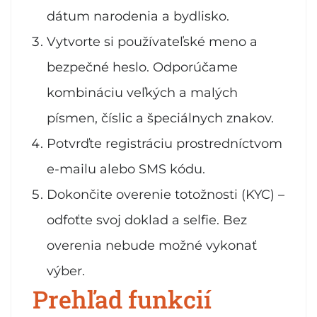
dátum narodenia a bydlisko.
Vytvorte si používateľské meno a
bezpečné heslo. Odporúčame
kombináciu veľkých a malých
písmen, číslic a špeciálnych znakov.
Potvrďte registráciu prostredníctvom
e-mailu alebo SMS kódu.
Dokončite overenie totožnosti (KYC) –
odfoťte svoj doklad a selfie. Bez
overenia nebude možné vykonať
výber.
Prehľad funkcií