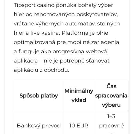
Tipsport casino ponúka bohatý výber
hier od renomovaných poskytovateľov,
vrátane výherných automatov, stolných
hier a live kasína. Platforma je plne
optimalizovaná pre mobilné zariadenia
a funguje ako progresívna webová
aplikácia – nie je potrebné sťahovať
aplikáciu z obchodu.
Čas
Minimálny
Spôsob platby
spracovania
vklad
výberu
1–3
Bankový prevod
10 EUR
pracovné