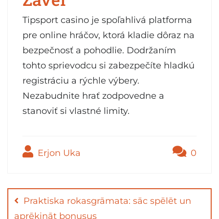
Tipsport casino je spoľahlivá platforma
pre online hráčov, ktorá kladie dôraz na
bezpečnosť a pohodlie. Dodržaním
tohto sprievodcu si zabezpečíte hladkú
registráciu a rýchle výbery.
Nezabudnite hrať zodpovedne a
stanoviť si vlastné limity.
Erjon Uka
0
Post
navigation
Praktiska rokasgrāmata: sāc spēlēt un
aprēķināt bonusus