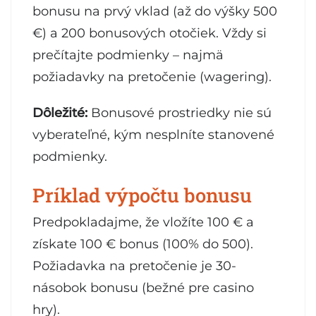
bonusu na prvý vklad (až do výšky 500
€) a 200 bonusových otočiek. Vždy si
prečítajte podmienky – najmä
požiadavky na pretočenie (wagering).
Dôležité:
Bonusové prostriedky nie sú
vyberateľné, kým nesplníte stanovené
podmienky.
Príklad výpočtu bonusu
Predpokladajme, že vložíte 100 € a
získate 100 € bonus (100% do 500).
Požiadavka na pretočenie je 30-
násobok bonusu (bežné pre casino
hry).