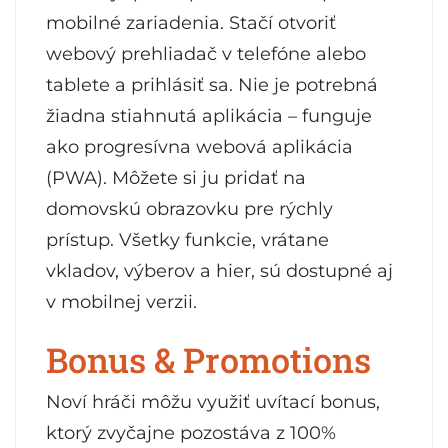
mobilné zariadenia. Stačí otvoriť
webový prehliadač v telefóne alebo
tablete a prihlásiť sa. Nie je potrebná
žiadna stiahnutá aplikácia – funguje
ako progresívna webová aplikácia
(PWA). Môžete si ju pridať na
domovskú obrazovku pre rýchly
prístup. Všetky funkcie, vrátane
vkladov, výberov a hier, sú dostupné aj
v mobilnej verzii.
Bonus & Promotions
Noví hráči môžu využiť uvítací bonus,
ktorý zvyčajne pozostáva z 100%