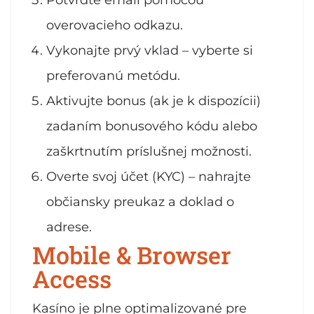
Potvrďte email pomocou
overovacieho odkazu.
Vykonajte prvý vklad – vyberte si
preferovanú metódu.
Aktivujte bonus (ak je k dispozícii)
zadaním bonusového kódu alebo
zaškrtnutím príslušnej možnosti.
Overte svoj účet (KYC) – nahrajte
občiansky preukaz a doklad o
adrese.
Mobile & Browser
Access
Kasíno je plne optimalizované pre