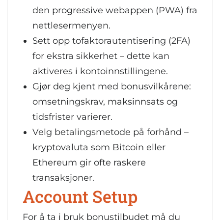
den progressive webappen (PWA) fra
nettlesermenyen.
Sett opp tofaktorautentisering (2FA)
for ekstra sikkerhet – dette kan
aktiveres i kontoinnstillingene.
Gjør deg kjent med bonusvilkårene:
omsetningskrav, maksinnsats og
tidsfrister varierer.
Velg betalingsmetode på forhånd –
kryptovaluta som Bitcoin eller
Ethereum gir ofte raskere
transaksjoner.
Account Setup
For å ta i bruk bonustilbudet må du