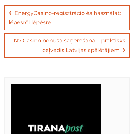
Post
navigation
EnergyCasino-regisztráció és használat:
lépésről lépésre
Nv Casino bonusa saņemšana – praktisks
ceļvedis Latvijas spēlētājiem