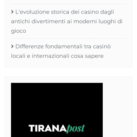
L'evoluzione storica dei casino dagli
antichi divertimenti ai moderni luoghi di
gioco
Differenze fondamentali tra casinò
locali e internazionali cosa sapere