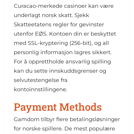
Curacao-merkede casinoer kan være
underlagt norsk skatt. Sjekk
Skatteetatens regler for gevinster
utenfor EØS. Kontoen din er beskyttet
med SSL-kryptering (256-bit), og all
personlig informasjon lagres sikkert.
For å opprettholde ansvarlig spilling
kan du sette innskuddsgrenser og
selvutestengelse fra
kontoinnstillingene.
Payment Methods
Gamdom tilbyr flere betalingsløsninger
for norske spillere. De mest populære