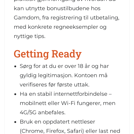
kan utnytte bonustilbudene hos
Gamdom, fra registrering til utbetaling,
med konkrete regneeksempler og
nyttige tips.
Getting Ready
Sørg for at du er over 18 år og har
gyldig legitimasjon. Kontoen må
verifiseres før første uttak.
Ha en stabil internettforbindelse –
mobilnett eller Wi-Fi fungerer, men
4G/5G anbefales.
Bruk en oppdatert nettleser
(Chrome, Firefox, Safari) eller last ned