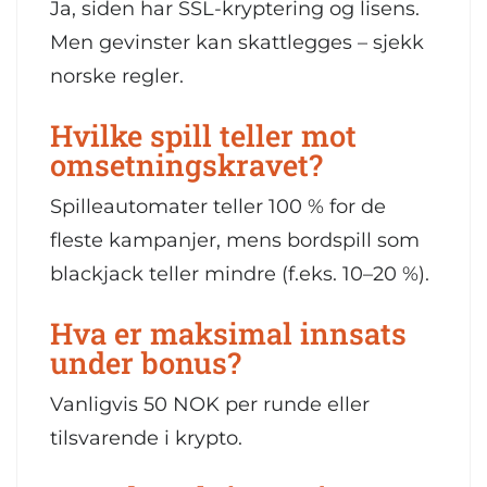
Ja, siden har SSL-kryptering og lisens.
Men gevinster kan skattlegges – sjekk
norske regler.
Hvilke spill teller mot
omsetningskravet?
Spilleautomater teller 100 % for de
fleste kampanjer, mens bordspill som
blackjack teller mindre (f.eks. 10–20 %).
Hva er maksimal innsats
under bonus?
Vanligvis 50 NOK per runde eller
tilsvarende i krypto.