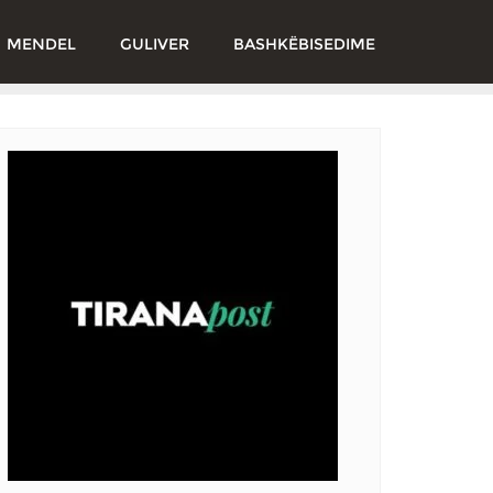
MENDEL
GULIVER
BASHKËBISEDIME