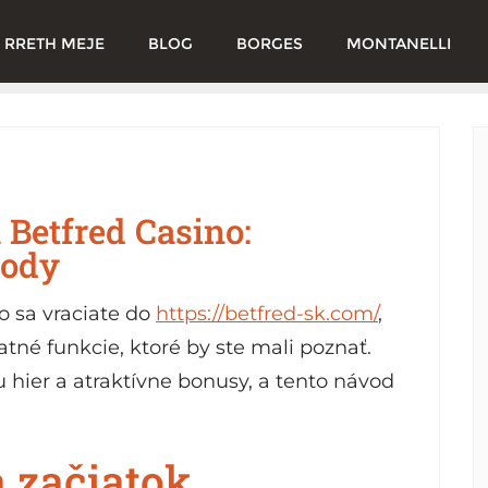
RRETH MEJE
BLOG
BORGES
MONTANELLI
 Betfred Casino:
hody
o sa vraciate do
https://betfred-sk.com/
,
tné funkcie, ktoré by ste mali poznať.
 hier a atraktívne bonusy, a tento návod
a začiatok