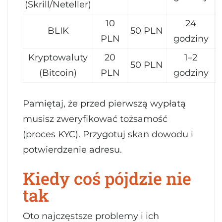
(Skrill/Neteller)
10
24
BLIK
50 PLN
PLN
godziny
Kryptowaluty
20
1–2
50 PLN
(Bitcoin)
PLN
godziny
Pamiętaj, że przed pierwszą wypłatą
musisz zweryfikować tożsamość
(proces KYC). Przygotuj skan dowodu i
potwierdzenie adresu.
Kiedy coś pójdzie nie
tak
Oto najczęstsze problemy i ich