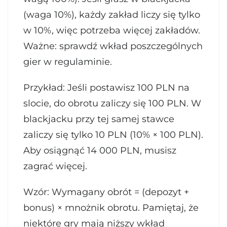
(waga 10%), każdy zakład liczy się tylko
w 10%, więc potrzeba więcej zakładów.
Ważne: sprawdź wkład poszczególnych
gier w regulaminie.
Przykład: Jeśli postawisz 100 PLN na
slocie, do obrotu zaliczy się 100 PLN. W
blackjacku przy tej samej stawce
zaliczy się tylko 10 PLN (10% × 100 PLN).
Aby osiągnąć 14 000 PLN, musisz
zagrać więcej.
Wzór: Wymagany obrót = (depozyt +
bonus) × mnożnik obrotu. Pamiętaj, że
niektóre gry mają niższy wkład