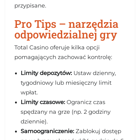
przypisane.
Pro Tips – narzędzia
odpowiedzialnej gry
Total Casino oferuje kilka opcji
pomagających zachować kontrolę:
Limity depozytów:
Ustaw dzienny,
tygodniowy lub miesięczny limit
wpłat.
Limity czasowe:
Ogranicz czas
spędzany na grze (np. 2 godziny
dziennie).
Samoograniczenie:
Zablokuj dostęp