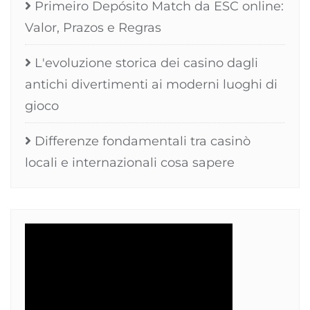
Primeiro Depósito Match da ESC online:
Valor, Prazos e Regras
L'evoluzione storica dei casino dagli
antichi divertimenti ai moderni luoghi di
gioco
Differenze fondamentali tra casinò
locali e internazionali cosa sapere