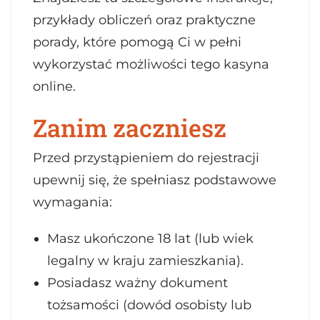
przykłady obliczeń oraz praktyczne
porady, które pomogą Ci w pełni
wykorzystać możliwości tego kasyna
online.
Zanim zaczniesz
Przed przystąpieniem do rejestracji
upewnij się, że spełniasz podstawowe
wymagania:
Masz ukończone 18 lat (lub wiek
legalny w kraju zamieszkania).
Posiadasz ważny dokument
tożsamości (dowód osobisty lub