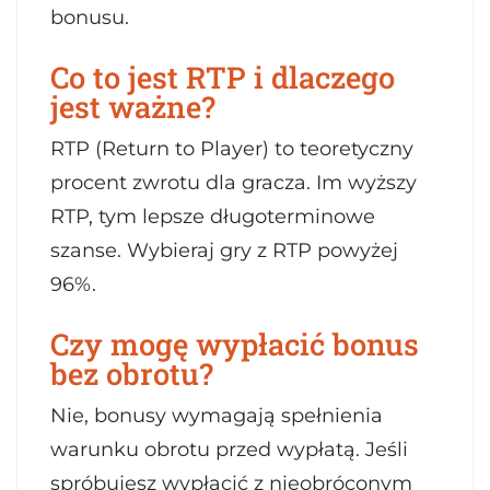
bonusu.
Co to jest RTP i dlaczego
jest ważne?
RTP (Return to Player) to teoretyczny
procent zwrotu dla gracza. Im wyższy
RTP, tym lepsze długoterminowe
szanse. Wybieraj gry z RTP powyżej
96%.
Czy mogę wypłacić bonus
bez obrotu?
Nie, bonusy wymagają spełnienia
warunku obrotu przed wypłatą. Jeśli
spróbujesz wypłacić z nieobróconym