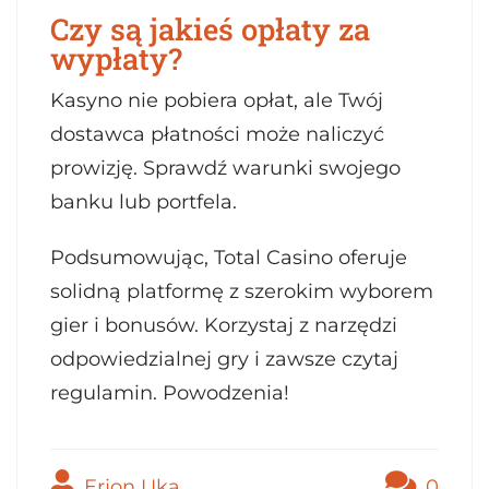
Czy są jakieś opłaty za
wypłaty?
Kasyno nie pobiera opłat, ale Twój
dostawca płatności może naliczyć
prowizję. Sprawdź warunki swojego
banku lub portfela.
Podsumowując, Total Casino oferuje
solidną platformę z szerokim wyborem
gier i bonusów. Korzystaj z narzędzi
odpowiedzialnej gry i zawsze czytaj
regulamin. Powodzenia!
Erjon Uka
0