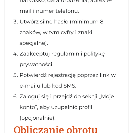
nazwisko, data urodzenia, adres e-
mail i numer telefonu.
Utwórz silne hasło (minimum 8
znaków, w tym cyfry i znaki
specjalne).
Zaakceptuj regulamin i politykę
prywatności.
Potwierdź rejestrację poprzez link w
e-mailu lub kod SMS.
Zaloguj się i przejdź do sekcji „Moje
konto”, aby uzupełnić profil
(opcjonalnie).
Obliczanie obrotu