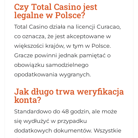
Czy Total Casino jest
legalne w Polsce?
Total Casino działa na licencji Curacao,
co oznacza, że jest akceptowane w
większości krajów, w tym w Polsce.
Gracze powinni jednak pamiętać o
obowiązku samodzielnego
opodatkowania wygranych.
Jak długo trwa weryfikacja
konta?
Standardowo do 48 godzin, ale może
się wydłużyć w przypadku
dodatkowych dokumentów. Wszystkie