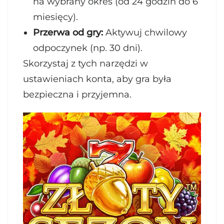
na wybrany okres (od 24 godzin do 6
miesięcy).
Przerwa od gry:
Aktywuj chwilowy
odpoczynek (np. 30 dni).
Skorzystaj z tych narzędzi w
ustawieniach konta, aby gra była
bezpieczna i przyjemna.