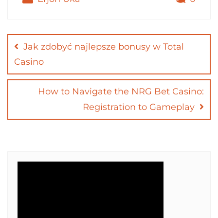
Post
navigation
Jak zdobyć najlepsze bonusy w Total
Casino
How to Navigate the NRG Bet Casino:
Registration to Gameplay