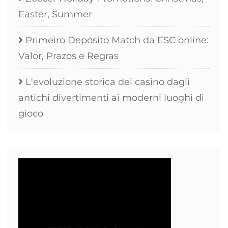
Easter, Summer
Primeiro Depósito Match da ESC online:
Valor, Prazos e Regras
L'evoluzione storica dei casino dagli
antichi divertimenti ai moderni luoghi di
gioco