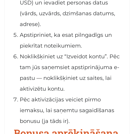
USD) un ievadiet personas datus
(vārds, uzvārds, dzimšanas datums,
adrese).
Apstipriniet, ka esat pilngadīgs un
piekrītat noteikumiem.
Noklikšķiniet uz “Izveidot kontu”. Pēc
tam jūs saņemsiet apstiprinājuma e-
pastu — noklikšķiniet uz saites, lai
aktivizētu kontu.
Pēc aktivizācijas veiciet pirmo
iemaksu, lai saņemtu sagaidīšanas
bonusu (ja tāds ir).
Bonusa aprēķināšana