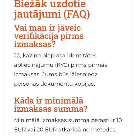
Biežāk uzdotie
jautājumi (FAQ)
Vai man ir jāveic
verifikācija pirms
izmaksas?
Jā, kazino pieprasa identitātes
apliecinājumu (KYC) pirms pirmās
izmaksas. Jums būs jāiesniedz
personas dokumentu kopijas.
Kāda ir minimālā
izmaksas summa?
Minimālā izmaksas summa parasti ir 10
EUR vai 20 EUR atkarībā no metodes.