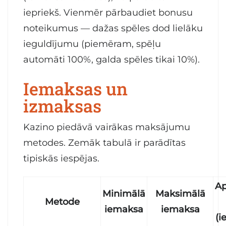
iepriekš. Vienmēr pārbaudiet bonusu
noteikumus — dažas spēles dod lielāku
ieguldījumu (piemēram, spēļu
automāti 100%, galda spēles tikai 10%).
Iemaksas un
izmaksas
Kazino piedāvā vairākas maksājumu
metodes. Zemāk tabulā ir parādītas
tipiskās iespējas.
Ap
Minimālā
Maksimālā
Metode
iemaksa
iemaksa
(i