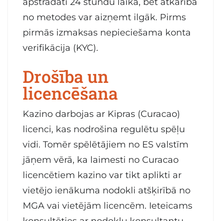
apstrādāti 24 stundu laikā, bet atkarībā
no metodes var aizņemt ilgāk. Pirms
pirmās izmaksas nepieciešama konta
verifikācija (KYC).
Drošība un
licencēšana
Kazino darbojas ar Kipras (Curacao)
licenci, kas nodrošina regulētu spēļu
vidi. Tomēr spēlētājiem no ES valstīm
jāņem vērā, ka laimesti no Curacao
licencētiem kazino var tikt aplikti ar
vietējo ienākuma nodokli atšķirībā no
MGA vai vietējām licencēm. Ieteicams