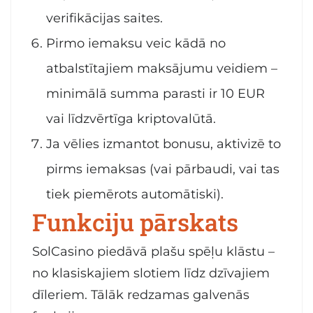
verifikācijas saites.
Pirmo iemaksu veic kādā no
atbalstītajiem maksājumu veidiem –
minimālā summa parasti ir 10 EUR
vai līdzvērtīga kriptovalūtā.
Ja vēlies izmantot bonusu, aktivizē to
pirms iemaksas (vai pārbaudi, vai tas
tiek piemērots automātiski).
Funkciju pārskats
SolCasino piedāvā plašu spēļu klāstu –
no klasiskajiem slotiem līdz dzīvajiem
dīleriem. Tālāk redzamas galvenās