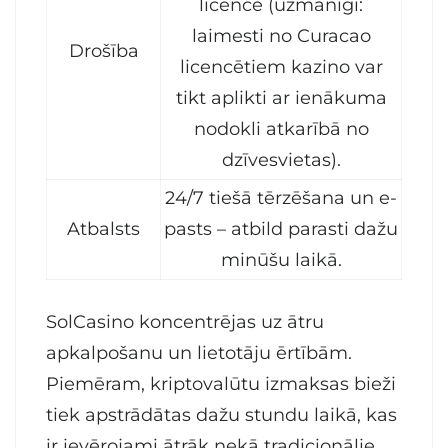
licence (uzmanīgi:
laimesti no Curacao
Drošība
licencētiem kazino var
tikt aplikti ar ienākuma
nodokli atkarībā no
dzīvesvietas).
24/7 tiešā tērzēšana un e-
Atbalsts
pasts – atbild parasti dažu
minūšu laikā.
SolCasino koncentrējas uz ātru
apkalpošanu un lietotāju ērtībām.
Piemēram, kriptovalūtu izmaksas bieži
tiek apstrādātas dažu stundu laikā, kas
ir ievērojami ātrāk nekā tradicionālie