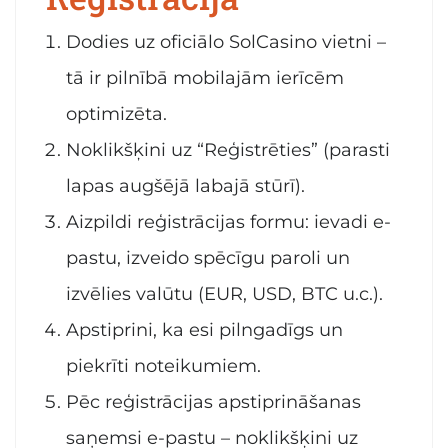
Dodies uz oficiālo SolCasino vietni –
tā ir pilnībā mobilajām ierīcēm
optimizēta.
Noklikšķini uz “Reģistrēties” (parasti
lapas augšējā labajā stūrī).
Aizpildi reģistrācijas formu: ievadi e-
pastu, izveido spēcīgu paroli un
izvēlies valūtu (EUR, USD, BTC u.c.).
Apstiprini, ka esi pilngadīgs un
piekrīti noteikumiem.
Pēc reģistrācijas apstiprināšanas
saņemsi e-pastu – noklikšķini uz