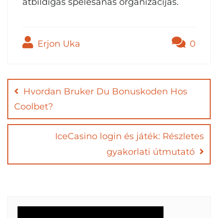
atbildīgas spēlēšanas organizācijās.
Erjon Uka
0
Post
navigation
Hvordan Bruker Du Bonuskoden Hos
Coolbet?
IceCasino login és játék: Részletes
gyakorlati útmutató