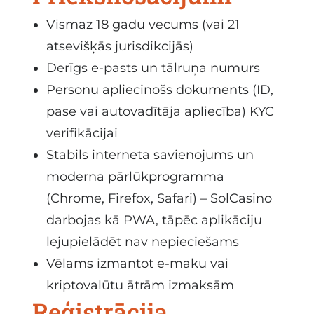
Vismaz 18 gadu vecums (vai 21
atsevišķās jurisdikcijās)
Derīgs e-pasts un tālruņa numurs
Personu apliecinošs dokuments (ID,
pase vai autovadītāja apliecība) KYC
verifikācijai
Stabils interneta savienojums un
moderna pārlūkprogramma
(Chrome, Firefox, Safari) – SolCasino
darbojas kā PWA, tāpēc aplikāciju
lejupielādēt nav nepieciešams
Vēlams izmantot e-maku vai
kriptovalūtu ātrām izmaksām
Reģistrācija