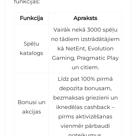
funkcijas:
Funkcija
Apraksts
Vairāk nekā 3000 spēļu
no tādiem izstrādātājiem
Spēļu
kā NetEnt, Evolution
katalogs
Gaming, Pragmatic Play
un citiem.
Līdz pat 100% pirmā
depozīta bonusam,
bezmaksas griezieni un
Bonusi un
iknedēļas cashback –
akcijas
pirms aktivizēšanas
vienmēr pārbaudi
noteikumus.