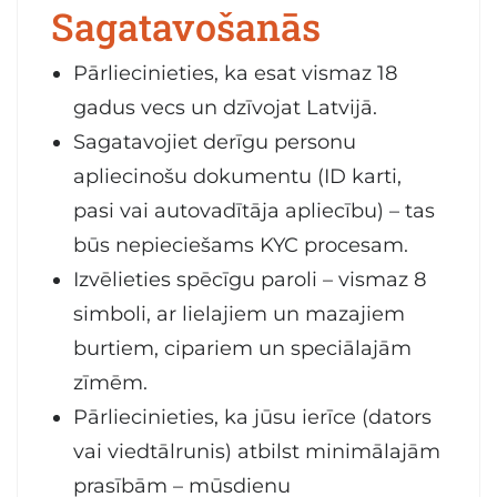
Sagatavošanās
Pārliecinieties, ka esat vismaz 18
gadus vecs un dzīvojat Latvijā.
Sagatavojiet derīgu personu
apliecinošu dokumentu (ID karti,
pasi vai autovadītāja apliecību) – tas
būs nepieciešams KYC procesam.
Izvēlieties spēcīgu paroli – vismaz 8
simboli, ar lielajiem un mazajiem
burtiem, cipariem un speciālajām
zīmēm.
Pārliecinieties, ka jūsu ierīce (dators
vai viedtālrunis) atbilst minimālajām
prasībām – mūsdienu