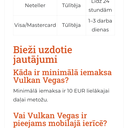
Līdz 24
Neteller
Tūlītēja
stundām
1–3 darba
Visa/Mastercard
Tūlītēja
dienas
Bieži uzdotie
jautājumi
Kāda ir minimālā iemaksa
Vulkan Vegas?
Minimālā iemaksa ir 10 EUR lielākajai
daļai metožu.
Vai Vulkan Vegas ir
pieejams mobilajā ierīcē?