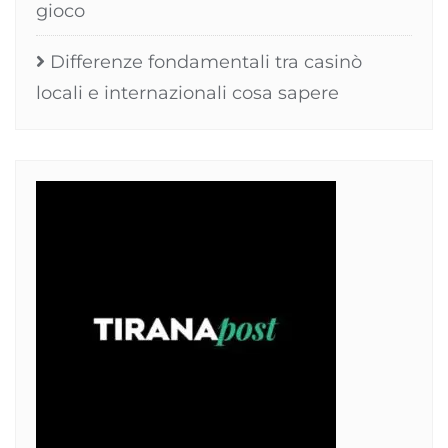
gioco
Differenze fondamentali tra casinò
locali e internazionali cosa sapere