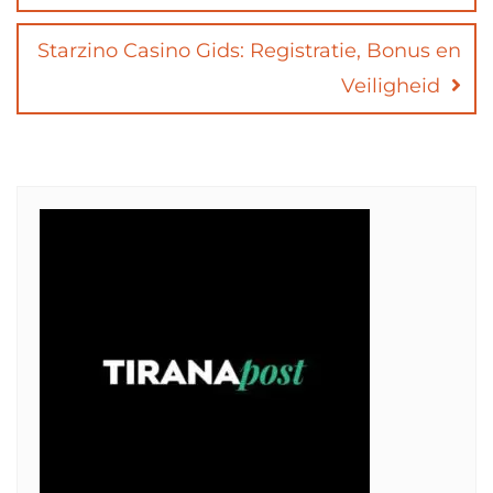
Starzino Casino Gids: Registratie, Bonus en
Veiligheid