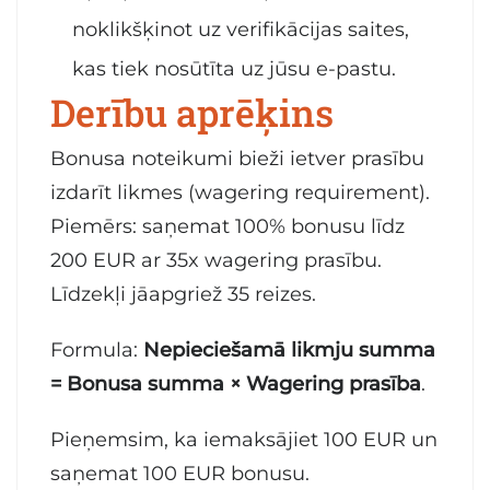
noklikšķinot uz verifikācijas saites,
kas tiek nosūtīta uz jūsu e-pastu.
Derību aprēķins
Bonusa noteikumi bieži ietver prasību
izdarīt likmes (wagering requirement).
Piemērs: saņemat 100% bonusu līdz
200 EUR ar 35x wagering prasību.
Līdzekļi jāapgriež 35 reizes.
Formula:
Nepieciešamā likmju summa
= Bonusa summa × Wagering prasība
.
Pieņemsim, ka iemaksājiet 100 EUR un
saņemat 100 EUR bonusu.