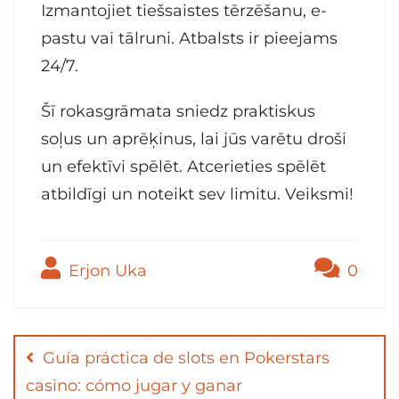
Izmantojiet tiešsaistes tērzēšanu, e-
pastu vai tālruni. Atbalsts ir pieejams
24/7.
Šī rokasgrāmata sniedz praktiskus
soļus un aprēķinus, lai jūs varētu droši
un efektīvi spēlēt. Atcerieties spēlēt
atbildīgi un noteikt sev limitu. Veiksmi!
Erjon Uka
0
Post
navigation
Guía práctica de slots en Pokerstars
casino: cómo jugar y ganar