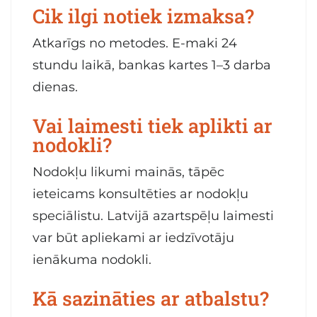
Cik ilgi notiek izmaksa?
Atkarīgs no metodes. E-maki 24
stundu laikā, bankas kartes 1–3 darba
dienas.
Vai laimesti tiek aplikti ar
nodokli?
Nodokļu likumi mainās, tāpēc
ieteicams konsultēties ar nodokļu
speciālistu. Latvijā azartspēļu laimesti
var būt apliekami ar iedzīvotāju
ienākuma nodokli.
Kā sazināties ar atbalstu?