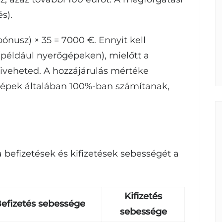
s).
bónusz) × 35 = 7000 €. Ennyit kell
(például nyerőgépeken), mielőtt a
veheted. A hozzájárulás mértéke
őgépek általában 100%-ban számítanak,
a befizetések és kifizetések sebességét a
Kifizetés
efizetés sebessége
sebessége