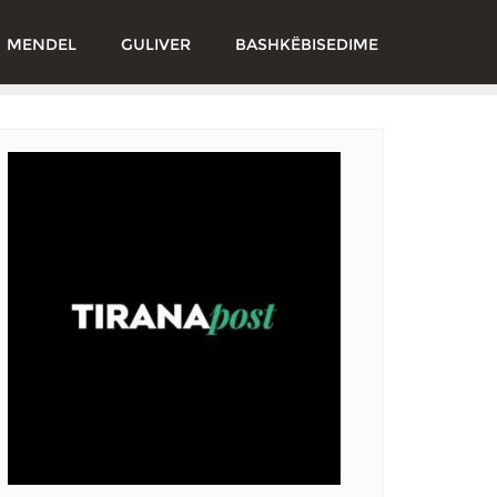
MENDEL
GULIVER
BASHKËBISEDIME