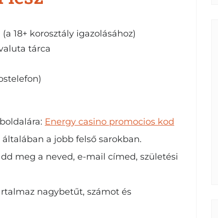
 (a 18+ korosztály igazolásához)
valuta tárca
stelefon)
boldalára:
Energy casino promocios kod
 általában a jobb felső sarokban.
: add meg a neved, e-mail címed, születési
tartalmaz nagybetűt, számot és