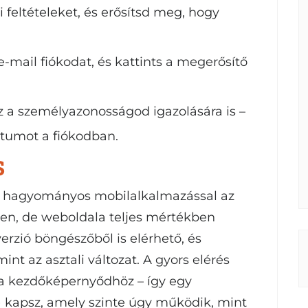
 feltételeket, és erősítsd meg, hogy
 e-mail fiókodat, és kattints a megerősítő
z a személyazonosságod igazolására is –
ntumot a fiókodban.
s
k hagyományos mobilalkalmazással az
en, de weboldala teljes mértékben
verzió böngészőből is elérhető, és
int az asztali változat. A gyors elérés
a kezdőképernyődhöz – így egy
 kapsz, amely szinte úgy működik, mint