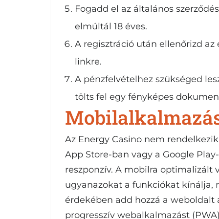
Fogadd el az általános szerződési
elmúltál 18 éves.
A regisztráció után ellenőrizd az
linkre.
A pénzfelvételhez szükséged les
tölts fel egy fényképes dokume
Mobilalkalmazá
Az Energy Casino nem rendelkezi
App Store-ban vagy a Google Play-
reszponzív. A mobilra optimalizált 
ugyanazokat a funkciókat kínálja, m
érdekében add hozzá a weboldalt 
progresszív webalkalmazást (PWA)