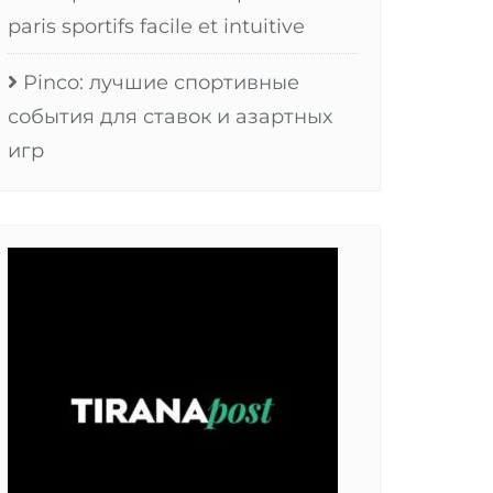
paris sportifs facile et intuitive
Pinco: лучшие спортивные
события для ставок и азартных
игр