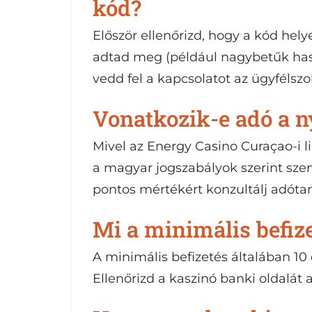
kód?
Először ellenőrizd, hogy a kód hel
adtad meg (például nagybetűk has
vedd fel a kapcsolatot az ügyfélszol
Vonatkozik-e adó a 
Mivel az Energy Casino Curaçao-i 
a magyar jogszabályok szerint szem
pontos mértékért konzultálj adóta
Mi a minimális befiz
A minimális befizetés általában 10 
Ellenőrizd a kaszinó banki oldalát 