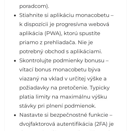
poradcom).
Stiahnite si aplikáciu monacobetu –
k dispozícii je progresívna webová
aplikácia (PWA), ktorú spustíte
priamo z prehliadača. Nie je
potrebný obchod s aplikáciami.
Skontrolujte podmienky bonusu –
vítací bonus monacobetu býva
viazaný na vklad v určitej výške a
požiadavky na pretočenie. Typicky
platia limity na maximálnu výšku
stávky pri plnení podmienok.
Nastavte si bezpečnostné funkcie –
dvojfaktorová autentifikácia (2FA) je