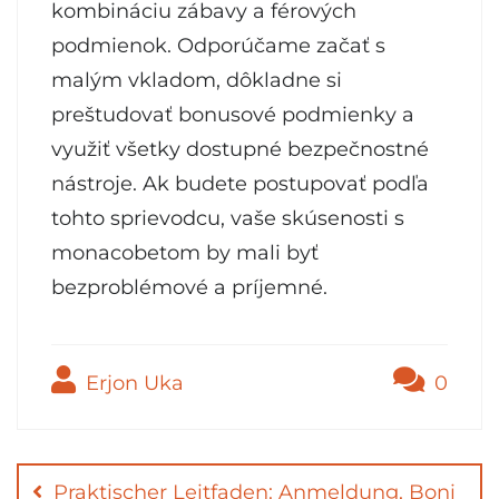
kombináciu zábavy a férových
podmienok. Odporúčame začať s
malým vkladom, dôkladne si
preštudovať bonusové podmienky a
využiť všetky dostupné bezpečnostné
nástroje. Ak budete postupovať podľa
tohto sprievodcu, vaše skúsenosti s
monacobetom by mali byť
bezproblémové a príjemné.
Erjon Uka
0
Post
navigation
Praktischer Leitfaden: Anmeldung, Boni