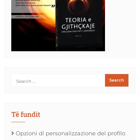
Të fundit
Opzioni di personalizzazione del profilo