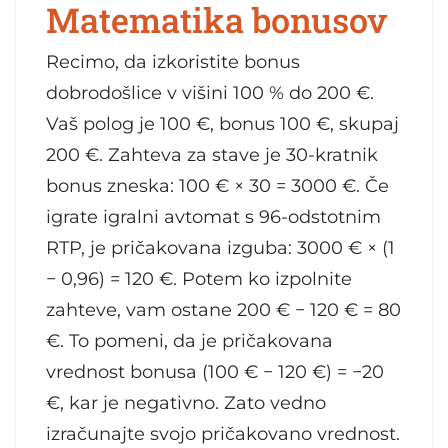
Matematika bonusov
Recimo, da izkoristite bonus
dobrodošlice v višini 100 % do 200 €.
Vaš polog je 100 €, bonus 100 €, skupaj
200 €. Zahteva za stave je 30-kratnik
bonus zneska: 100 € × 30 = 3000 €. Če
igrate igralni avtomat s 96-odstotnim
RTP, je pričakovana izguba: 3000 € × (1
− 0,96) = 120 €. Potem ko izpolnite
zahteve, vam ostane 200 € − 120 € = 80
€. To pomeni, da je pričakovana
vrednost bonusa (100 € − 120 €) = −20
€, kar je negativno. Zato vedno
izračunajte svojo pričakovano vrednost.