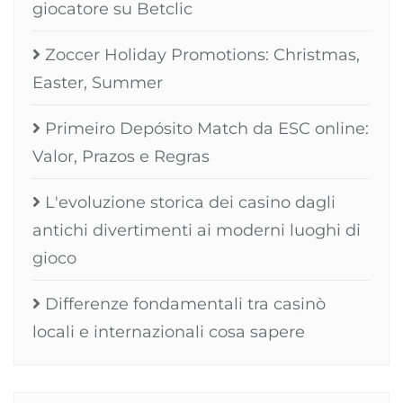
giocatore su Betclic
Zoccer Holiday Promotions: Christmas,
Easter, Summer
Primeiro Depósito Match da ESC online:
Valor, Prazos e Regras
L'evoluzione storica dei casino dagli
antichi divertimenti ai moderni luoghi di
gioco
Differenze fondamentali tra casinò
locali e internazionali cosa sapere