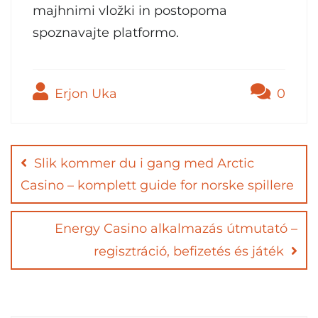
majhnimi vložki in postopoma
spoznavajte platformo.
Erjon Uka
0
Post
navigation
Slik kommer du i gang med Arctic
Casino – komplett guide for norske spillere
Energy Casino alkalmazás útmutató –
regisztráció, befizetés és játék