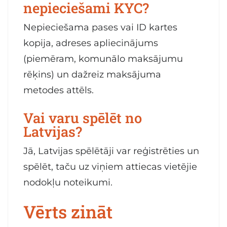
nepieciešami KYC?
Nepieciešama pases vai ID kartes
kopija, adreses apliecinājums
(piemēram, komunālo maksājumu
rēķins) un dažreiz maksājuma
metodes attēls.
Vai varu spēlēt no
Latvijas?
Jā, Latvijas spēlētāji var reģistrēties un
spēlēt, taču uz viņiem attiecas vietējie
nodokļu noteikumi.
Vērts zināt