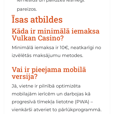
iemeslus un palīdzēs iesniegt
pareizos.
Īsas atbildes
Kāda ir minimālā iemaksa
Vulkan Casino?
Minimālā iemaksa ir 10€, neatkarīgi no
izvēlētās maksājumu metodes.
Vai ir pieejama mobilā
versija?
Jā, vietne ir pilnībā optimizēta
mobilajām ierīcēm un darbojas kā
progresīvā tīmekļa lietotne (PWA) –
vienkārši atveriet to pārlūkprogrammā.