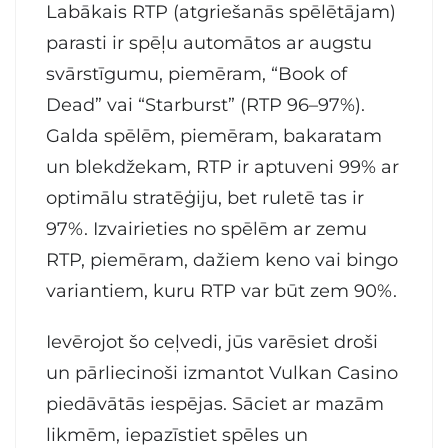
Labākais RTP (atgriešanās spēlētājam)
parasti ir spēļu automātos ar augstu
svārstīgumu, piemēram, “Book of
Dead” vai “Starburst” (RTP 96–97%).
Galda spēlēm, piemēram, bakaratam
un blekdžekam, RTP ir aptuveni 99% ar
optimālu stratēģiju, bet ruletē tas ir
97%. Izvairieties no spēlēm ar zemu
RTP, piemēram, dažiem keno vai bingo
variantiem, kuru RTP var būt zem 90%.
Ievērojot šo ceļvedi, jūs varēsiet droši
un pārliecinoši izmantot Vulkan Casino
piedāvātās iespējas. Sāciet ar mazām
likmēm, iepazīstiet spēles un