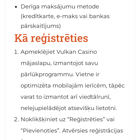
Derīga maksājumu metode
(kredītkarte, e-maks vai bankas
pārskaitījums)
Kā reģistrēties
Apmeklējiet Vulkan Casino
mājaslapu, izmantojot savu
pārlūkprogrammu. Vietne ir
optimizēta mobilajām ierīcēm, tāpēc
varat to izmantot arī viedtālrunī,
nelejupielādējot atsevišķu lietotni.
Noklikšķiniet uz “Reģistrēties” vai
“Pievienoties”. Atvērsies reģistrācijas