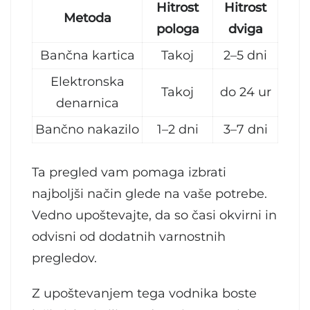
Hitrost
Hitrost
Metoda
pologa
dviga
Bančna kartica
Takoj
2–5 dni
Elektronska
Takoj
do 24 ur
denarnica
Bančno nakazilo
1–2 dni
3–7 dni
Ta pregled vam pomaga izbrati
najboljši način glede na vaše potrebe.
Vedno upoštevajte, da so časi okvirni in
odvisni od dodatnih varnostnih
pregledov.
Z upoštevanjem tega vodnika boste