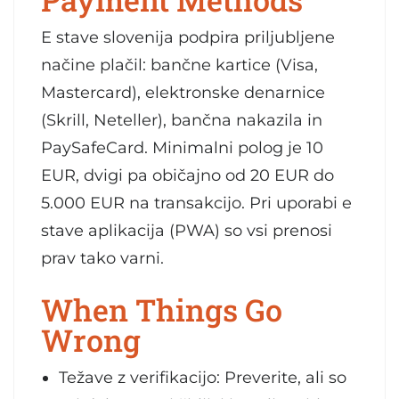
E stave slovenija podpira priljubljene
načine plačil: bančne kartice (Visa,
Mastercard), elektronske denarnice
(Skrill, Neteller), bančna nakazila in
PaySafeCard. Minimalni polog je 10
EUR, dvigi pa običajno od 20 EUR do
5.000 EUR na transakcijo. Pri uporabi e
stave aplikacija (PWA) so vsi prenosi
prav tako varni.
When Things Go
Wrong
Težave z verifikacijo: Preverite, ali so