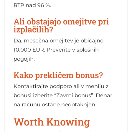
RTP nad 96 %.
Ali obstajajo omejitve pri
izplačilih?
Da, mesečna omejitev je običajno
10.000 EUR. Preverite v splošnih
pogojih.
Kako prekličem bonus?
Kontaktirajte podporo ali v meniju z
bonusi izberite “Zavrni bonus”. Denar
na računu ostane nedotaknjen.
Worth Knowing