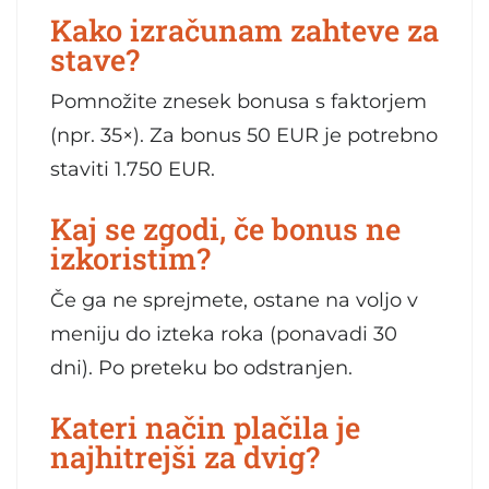
Kako izračunam zahteve za
stave?
Pomnožite znesek bonusa s faktorjem
(npr. 35×). Za bonus 50 EUR je potrebno
staviti 1.750 EUR.
Kaj se zgodi, če bonus ne
izkoristim?
Če ga ne sprejmete, ostane na voljo v
meniju do izteka roka (ponavadi 30
dni). Po preteku bo odstranjen.
Kateri način plačila je
najhitrejši za dvig?