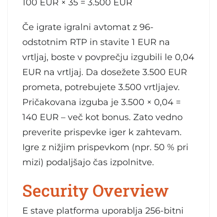
100 EUR × 35 = 3.500 EUR
Če igrate igralni avtomat z 96-
odstotnim RTP in stavite 1 EUR na
vrtljaj, boste v povprečju izgubili le 0,04
EUR na vrtljaj. Da dosežete 3.500 EUR
prometa, potrebujete 3.500 vrtljajev.
Pričakovana izguba je 3.500 × 0,04 =
140 EUR – več kot bonus. Zato vedno
preverite prispevke iger k zahtevam.
Igre z nižjim prispevkom (npr. 50 % pri
mizi) podaljšajo čas izpolnitve.
Security Overview
E stave platforma uporablja 256-bitni