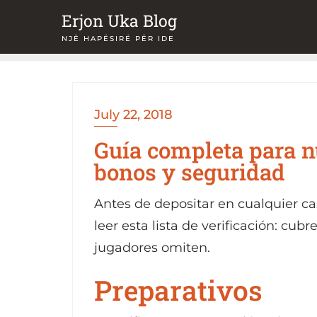
Skip
Erjon Uka Blog
to
NJË HAPËSIRË PËR IDE
content
July 22, 2018
Guía completa para nu
bonos y seguridad
Antes de depositar en cualquier ca
leer esta lista de verificación: cub
jugadores omiten.
Preparativos