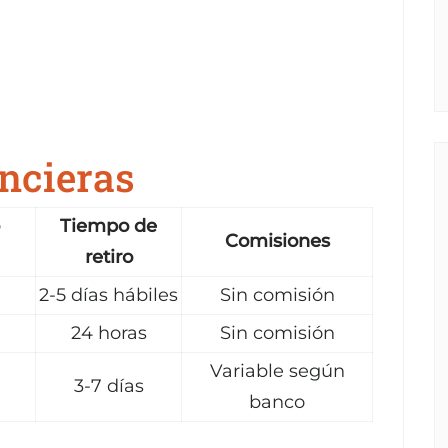
ncieras
Tiempo de
Comisiones
retiro
2-5 días hábiles
Sin comisión
24 horas
Sin comisión
Variable según
3-7 días
banco