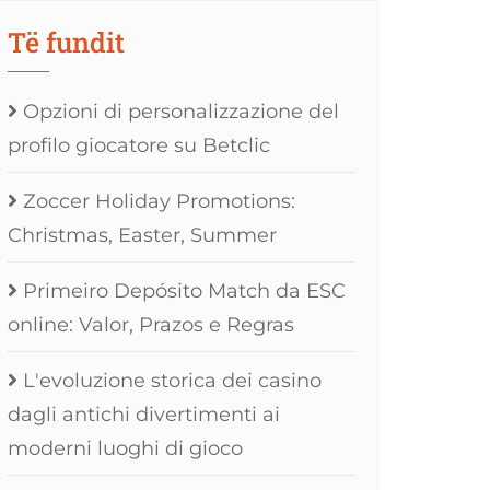
Të fundit
Opzioni di personalizzazione del
profilo giocatore su Betclic
Zoccer Holiday Promotions:
Christmas, Easter, Summer
Primeiro Depósito Match da ESC
online: Valor, Prazos e Regras
L'evoluzione storica dei casino
dagli antichi divertimenti ai
moderni luoghi di gioco