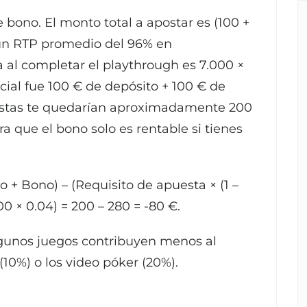
e bono. El monto total a apostar es (100 +
 un RTP promedio del 96% en
 al completar el playthrough es 7.000 ×
icial fue 100 € de depósito + 100 € de
estas te quedarían aproximadamente 200
ra que el bono solo es rentable si tienes
 + Bono) – (Requisito de apuesta × (1 –
00 × 0.04) = 200 – 280 = -80 €.
algunos juegos contribuyen menos al
10%) o los video póker (20%).