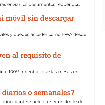
ras enviar los documentos requeridos.
i móvil sin descargar
 móviles y puedes acceder como PWA desde
en al requisito de
r al 100%, mientras que las mesas en
o diarios o semanales?
s principiantes suelen tener un límite de