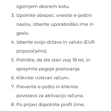
zgornjem desnem kotu.
Izpolnite obrazec: vnesite e-poštni
naslov, izberite uporabniško ime in
geslo.
Izberite svojo državo in valuto (EUR
priporočamo).
Potrdite, da ste stari vsaj 18 let, in
sprejmite pogoje poslovanja.
Kliknite »Ustvari račun«.
Preverite e-pošto in kliknite
povezavo za aktivacijo računa.
Po prijavi dopolnite profil (ime,