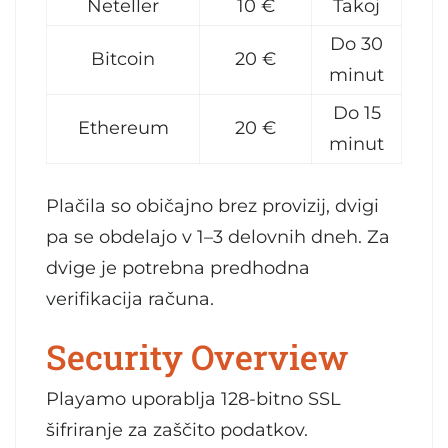
Neteller
10 €
Takoj
Do 30
Bitcoin
20 €
minut
Do 15
Ethereum
20 €
minut
Plačila so običajno brez provizij, dvigi
pa se obdelajo v 1–3 delovnih dneh. Za
dvige je potrebna predhodna
verifikacija računa.
Security Overview
Playamo uporablja 128-bitno SSL
šifriranje za zaščito podatkov.