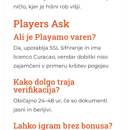
ničlo, kjer je hišni rob višji.
Players Ask
Ali je Playamo varen?
Da, uporablja SSL šifriranje in ima
licenco Curacao, vendar dobitki niso
zajamčeni v primeru kršitev pogojev.
Kako dolgo traja
verifikacija?
Običajno 24–48 ur, če so dokumenti
jasni in berljivi.
Lahko igram brez bonusa?