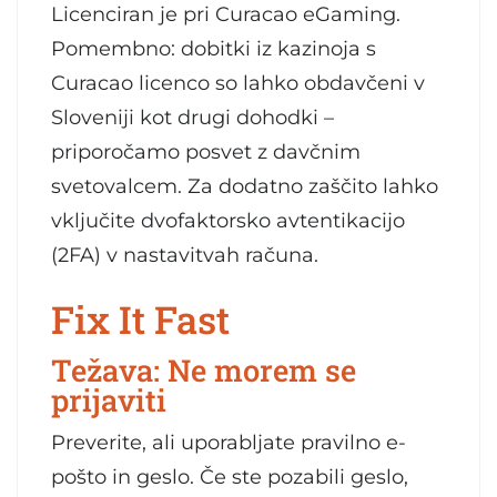
Licenciran je pri Curacao eGaming.
Pomembno: dobitki iz kazinoja s
Curacao licenco so lahko obdavčeni v
Sloveniji kot drugi dohodki –
priporočamo posvet z davčnim
svetovalcem. Za dodatno zaščito lahko
vključite dvofaktorsko avtentikacijo
(2FA) v nastavitvah računa.
Fix It Fast
Težava: Ne morem se
prijaviti
Preverite, ali uporabljate pravilno e-
pošto in geslo. Če ste pozabili geslo,