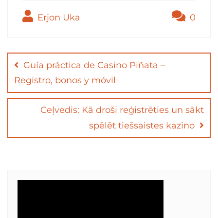
Erjon Uka
0
Post
navigation
Guía práctica de Casino Piñata –
Registro, bonos y móvil
Ceļvedis: Kā droši reģistrēties un sākt
spēlēt tiešsaistes kazino