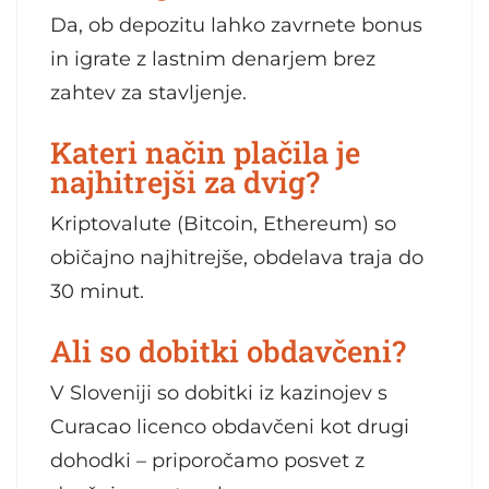
Da, ob depozitu lahko zavrnete bonus
in igrate z lastnim denarjem brez
zahtev za stavljenje.
Kateri način plačila je
najhitrejši za dvig?
Kriptovalute (Bitcoin, Ethereum) so
običajno najhitrejše, obdelava traja do
30 minut.
Ali so dobitki obdavčeni?
V Sloveniji so dobitki iz kazinojev s
Curacao licenco obdavčeni kot drugi
dohodki – priporočamo posvet z