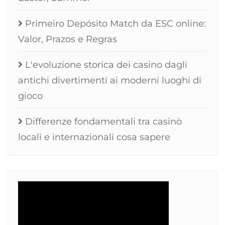
Primeiro Depósito Match da ESC online:
Valor, Prazos e Regras
L'evoluzione storica dei casino dagli
antichi divertimenti ai moderni luoghi di
gioco
Differenze fondamentali tra casinò
locali e internazionali cosa sapere