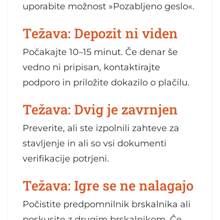
uporabite možnost »Pozabljeno geslo«.
Težava: Depozit ni viden
Počakajte 10–15 minut. Če denar še
vedno ni pripisan, kontaktirajte
podporo in priložite dokazilo o plačilu.
Težava: Dvig je zavrnjen
Preverite, ali ste izpolnili zahteve za
stavljenje in ali so vsi dokumenti
verifikacije potrjeni.
Težava: Igre se ne nalagajo
Počistite predpomnilnik brskalnika ali
poskusite z drugim brskalnikom. Če