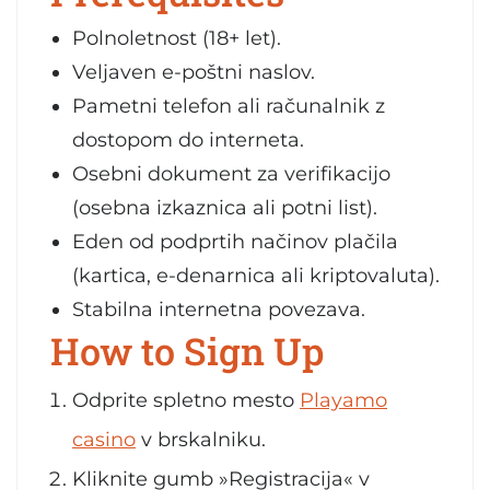
Polnoletnost (18+ let).
Veljaven e-poštni naslov.
Pametni telefon ali računalnik z
dostopom do interneta.
Osebni dokument za verifikacijo
(osebna izkaznica ali potni list).
Eden od podprtih načinov plačila
(kartica, e-denarnica ali kriptovaluta).
Stabilna internetna povezava.
How to Sign Up
Odprite spletno mesto
Playamo
casino
v brskalniku.
Kliknite gumb »Registracija« v