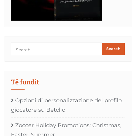
Të fundit
Opzioni di personalizzazione del profilo
giocatore su Betclic
Zoccer Holiday Promotions: Christmas,
Easter, Summer