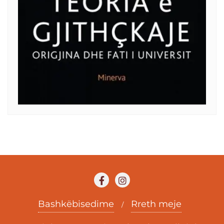
Bashkëbisedime
Rreth meje