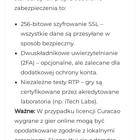
zabezpieczenia to:
256-bitowe szyfrowanie SSL –
wszystkie dane są przesyłane w
sposób bezpieczny.
Dwuskładnikowe uwierzytelnianie
(2FA) – opcjonalne, ale zalecane dla
dodatkowej ochrony konta.
Niezależne testy RTP – gry są
certyfikowane przez akredytowane
laboratoria (np. iTech Labs).
Ważne:
W przypadku licencji Curacao
wygrane z gier online mogą być
opodatkowane zgodnie z lokalnymi