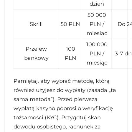
dzień
50 000
Skrill
50 PLN
PLN /
Do 2
miesiąc
100 000
Przelew
100
PLN /
3-7 dn
bankowy
PLN
miesiąc
Pamiętaj, aby wybrać metodę, którą
również użyjesz do wypłaty (zasada „ta
sama metoda”). Przed pierwszą
wypłatą kasyno poprosi o weryfikację
tożsamości (KYC). Przygotuj skan
dowodu osobistego, rachunek za