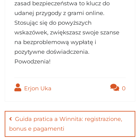
zasad bezpieczeństwa to klucz do
udanej przygody z grami online.
Stosując się do powyższych
wskazówek, zwiększasz swoje szanse
na bezproblemową wypłatę i
pozytywne doświadczenia.
Powodzenia!
Erjon Uka
0
Post
navigation
Guida pratica a Winnita: registrazione,
bonus e pagamenti