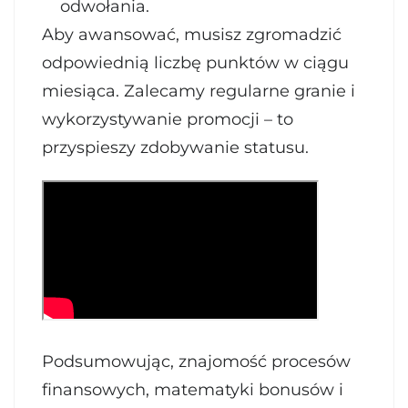
odwołania.
Aby awansować, musisz zgromadzić
odpowiednią liczbę punktów w ciągu
miesiąca. Zalecamy regularne granie i
wykorzystywanie promocji – to
przyspieszy zdobywanie statusu.
Podsumowując, znajomość procesów
finansowych, matematyki bonusów i