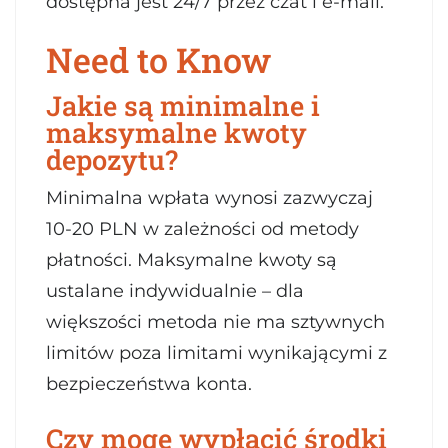
dostępna jest 24/7 przez czat i e-mail.
Need to Know
Jakie są minimalne i
maksymalne kwoty
depozytu?
Minimalna wpłata wynosi zazwyczaj
10-20 PLN w zależności od metody
płatności. Maksymalne kwoty są
ustalane indywidualnie – dla
większości metoda nie ma sztywnych
limitów poza limitami wynikającymi z
bezpieczeństwa konta.
Czy mogę wypłacić środki