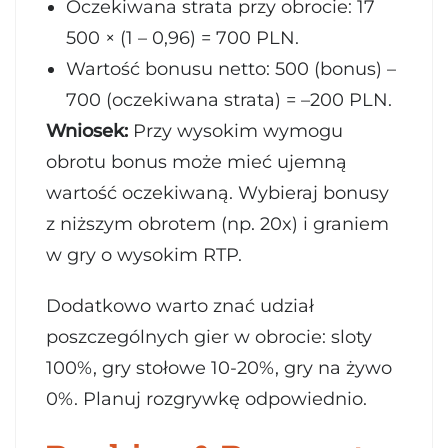
Oczekiwana strata przy obrocie: 17
500 × (1 – 0,96) = 700 PLN.
Wartość bonusu netto: 500 (bonus) –
700 (oczekiwana strata) = –200 PLN.
Wniosek:
Przy wysokim wymogu
obrotu bonus może mieć ujemną
wartość oczekiwaną. Wybieraj bonusy
z niższym obrotem (np. 20x) i graniem
w gry o wysokim RTP.
Dodatkowo warto znać udział
poszczególnych gier w obrocie: sloty
100%, gry stołowe 10-20%, gry na żywo
0%. Planuj rozgrywkę odpowiednio.