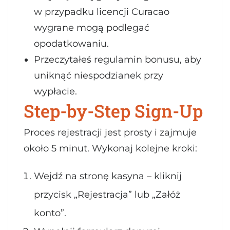
w przypadku licencji Curacao
wygrane mogą podlegać
opodatkowaniu.
Przeczytałeś regulamin bonusu, aby
uniknąć niespodzianek przy
wypłacie.
Step-by-Step Sign-Up
Proces rejestracji jest prosty i zajmuje
około 5 minut. Wykonaj kolejne kroki:
Wejdź na stronę kasyna – kliknij
przycisk „Rejestracja” lub „Załóż
konto”.