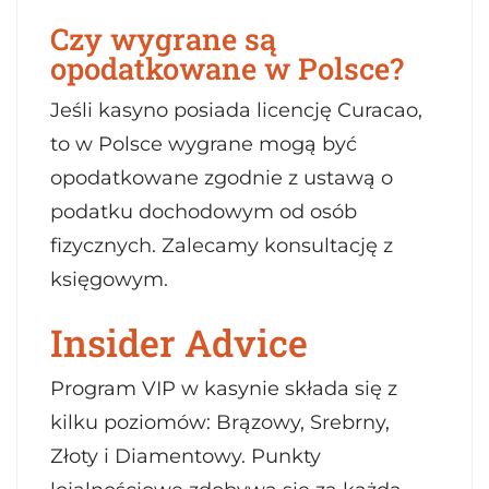
Czy wygrane są
opodatkowane w Polsce?
Jeśli kasyno posiada licencję Curacao,
to w Polsce wygrane mogą być
opodatkowane zgodnie z ustawą o
podatku dochodowym od osób
fizycznych. Zalecamy konsultację z
księgowym.
Insider Advice
Program VIP w kasynie składa się z
kilku poziomów: Brązowy, Srebrny,
Złoty i Diamentowy. Punkty