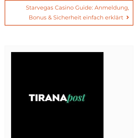
Starvegas Casino Guide: Anmeldung,
Bonus & Sicherheit einfach erklärt