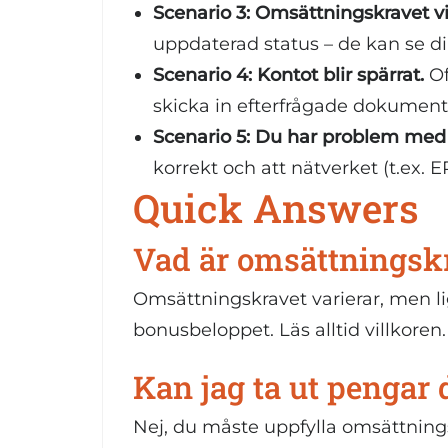
Scenario 3: Omsättningskravet vi
uppdaterad status – de kan se din
Scenario 4: Kontot blir spärrat.
Of
skicka in efterfrågade dokument
Scenario 5: Du har problem med 
korrekt och att nätverket (t.ex. 
Quick Answers
Vad är omsättningskr
Omsättningskravet varierar, men l
bonusbeloppet. Läs alltid villkoren.
Kan jag ta ut pengar 
Nej, du måste uppfylla omsättnings