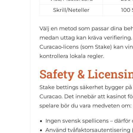
Skrill/Neteller
100
Välj en metod som passar dina beho
medan uttag kan kräva verifiering
Curacao‑licens (som Stake) kan vins
kontrollera lokala regler.
Safety & Licensi
Stake bettings säkerhet bygger på 
Curacao. Det innebär att kasinot 
spelare bör du vara medveten om:
Ingen svensk spellicens – därför
Använd tvåfaktorsautentisering (