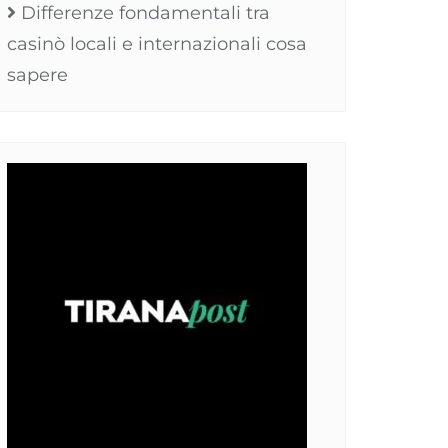
Differenze fondamentali tra
casinò locali e internazionali cosa
sapere