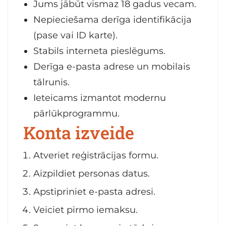
Jums jābūt vismaz 18 gadus vecam.
Nepieciešama derīga identifikācija
(pase vai ID karte).
Stabils interneta pieslēgums.
Derīga e-pasta adrese un mobilais
tālrunis.
Ieteicams izmantot modernu
pārlūkprogrammu.
Konta izveide
Atveriet reģistrācijas formu.
Aizpildiet personas datus.
Apstipriniet e-pasta adresi.
Veiciet pirmo iemaksu.