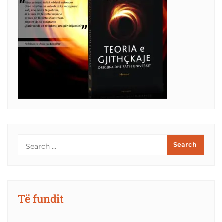
Të fundit