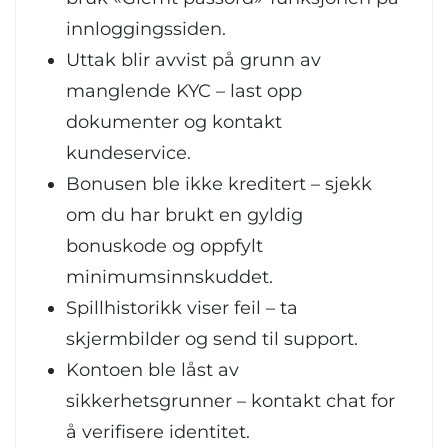
innloggingssiden.
Uttak blir avvist på grunn av
manglende KYC – last opp
dokumenter og kontakt
kundeservice.
Bonusen ble ikke kreditert – sjekk
om du har brukt en gyldig
bonuskode og oppfylt
minimumsinnskuddet.
Spillhistorikk viser feil – ta
skjermbilder og send til support.
Kontoen ble låst av
sikkerhetsgrunner – kontakt chat for
å verifisere identitet.