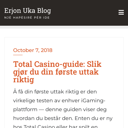
Skip
Erjon Uka Blog
to
NJË HAPËSIRË PËR IDE
content
October 7, 2018
Total Casino-guide: Slik
gjør du din første uttak
riktig
Å få din første uttak riktig er den
virkelige testen av enhver iGaming-
plattform — denne guiden viser deg
hvordan du består den. Enten du er ny
hos Total Casino eller har spilt en