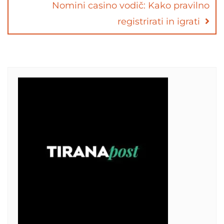
Nomini casino vodič: Kako pravilno
registrirati in igrati