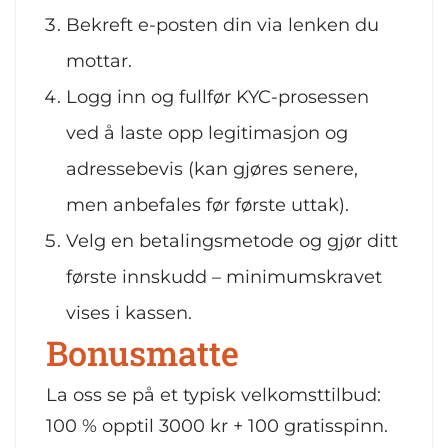
Bekreft e-posten din via lenken du
mottar.
Logg inn og fullfør KYC-prosessen
ved å laste opp legitimasjon og
adressebevis (kan gjøres senere,
men anbefales før første uttak).
Velg en betalingsmetode og gjør ditt
første innskudd – minimumskravet
vises i kassen.
Bonusmatte
La oss se på et typisk velkomsttilbud:
100 % opptil 3000 kr + 100 gratisspinn.