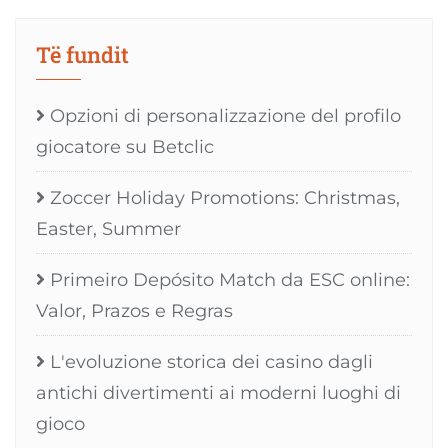
Të fundit
Opzioni di personalizzazione del profilo
giocatore su Betclic
Zoccer Holiday Promotions: Christmas,
Easter, Summer
Primeiro Depósito Match da ESC online:
Valor, Prazos e Regras
L'evoluzione storica dei casino dagli
antichi divertimenti ai moderni luoghi di
gioco