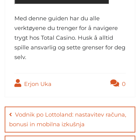
Med denne guiden har du alle
verktøyene du trenger for å navigere
trygt hos Total Casino. Husk å alltid
spille ansvarlig og sette grenser for deg
selv.
Erjon Uka
0
Post
navigation
Vodnik po Lottoland: nastavitev računa,
bonusi in mobilna izkušnja