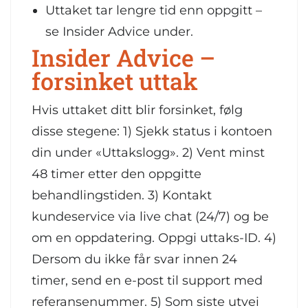
Uttaket tar lengre tid enn oppgitt –
se Insider Advice under.
Insider Advice –
forsinket uttak
Hvis uttaket ditt blir forsinket, følg
disse stegene: 1) Sjekk status i kontoen
din under «Uttakslogg». 2) Vent minst
48 timer etter den oppgitte
behandlingstiden. 3) Kontakt
kundeservice via live chat (24/7) og be
om en oppdatering. Oppgi uttaks-ID. 4)
Dersom du ikke får svar innen 24
timer, send en e-post til support med
referansenummer. 5) Som siste utvei