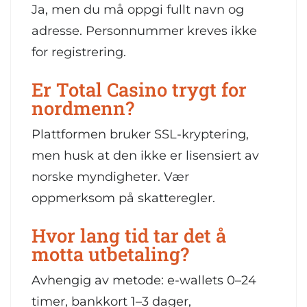
Ja, men du må oppgi fullt navn og
adresse. Personnummer kreves ikke
for registrering.
Er Total Casino trygt for
nordmenn?
Plattformen bruker SSL-kryptering,
men husk at den ikke er lisensiert av
norske myndigheter. Vær
oppmerksom på skatteregler.
Hvor lang tid tar det å
motta utbetaling?
Avhengig av metode: e-wallets 0–24
timer, bankkort 1–3 dager,