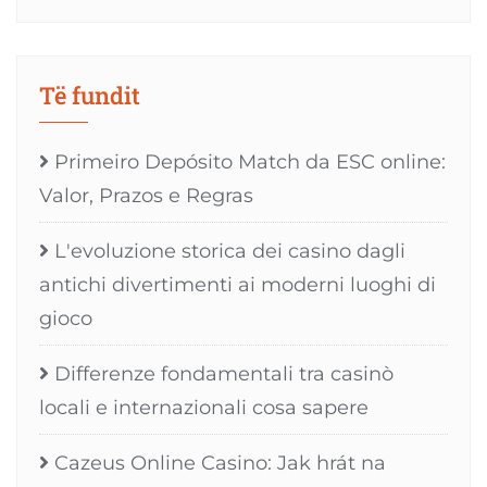
Të fundit
Primeiro Depósito Match da ESC online:
Valor, Prazos e Regras
L'evoluzione storica dei casino dagli
antichi divertimenti ai moderni luoghi di
gioco
Differenze fondamentali tra casinò
locali e internazionali cosa sapere
Cazeus Online Casino: Jak hrát na