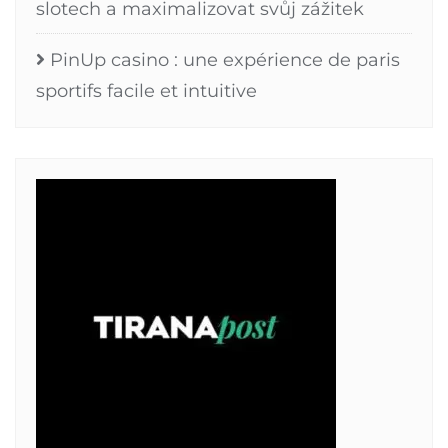
slotech a maximalizovat svůj zážitek
PinUp casino : une expérience de paris
sportifs facile et intuitive