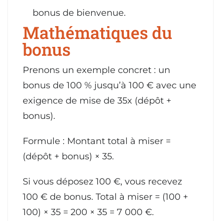
bonus de bienvenue.
Mathématiques du
bonus
Prenons un exemple concret : un
bonus de 100 % jusqu’à 100 € avec une
exigence de mise de 35x (dépôt +
bonus).
Formule : Montant total à miser =
(dépôt + bonus) × 35.
Si vous déposez 100 €, vous recevez
100 € de bonus. Total à miser = (100 +
100) × 35 = 200 × 35 = 7 000 €.