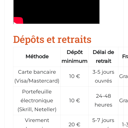
Dépôts et retraits
Dépôt
Délai de
Méthode
Fr
minimum
retrait
Carte bancaire
3-5 jours
10 €
Gra
(Visa/Mastercard)
ouvrés
Portefeuille
24-48
électronique
10 €
Gra
heures
(Skrill, Neteller)
Virement
5-7 jours
20 €
1-