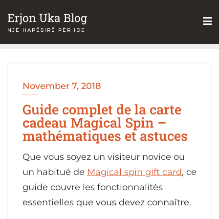
Skip
Erjon Uka Blog
to
NJË HAPËSIRË PËR IDE
content
November 7, 2018
Guide complet de la carte
cadeau Magical Spin –
mathématiques et astuces
Que vous soyez un visiteur novice ou
un habitué de
Magical spin gift card
, ce
guide couvre les fonctionnalités
essentielles que vous devez connaître.