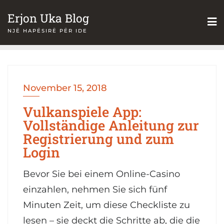
Skip
Erjon Uka Blog
to
NJË HAPËSIRË PËR IDE
content
November 15, 2018
Vulkanspiele App:
Vollständige Anleitung zur
Registrierung und zum
Login
Bevor Sie bei einem Online-Casino
einzahlen, nehmen Sie sich fünf
Minuten Zeit, um diese Checkliste zu
lesen – sie deckt die Schritte ab, die die