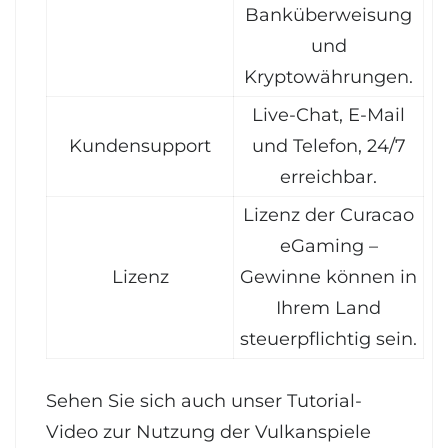
Banküberweisung
und
Kryptowährungen.
Live-Chat, E-Mail
Kundensupport
und Telefon, 24/7
erreichbar.
Lizenz der Curacao
eGaming –
Lizenz
Gewinne können in
Ihrem Land
steuerpflichtig sein.
Sehen Sie sich auch unser Tutorial-
Video zur Nutzung der Vulkanspiele