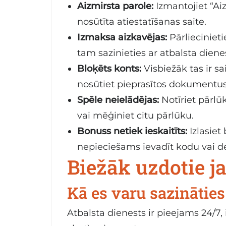
Aizmirsta parole:
Izmantojiet “Aiz
nosūtīta atiestatīšanas saite.
Izmaksa aizkavējas:
Pārliecinietie
tam sazinieties ar atbalsta dienes
Bloķēts konts:
Visbiežāk tas ir sa
nosūtiet pieprasītos dokumentus
Spēle neielādējas:
Notīriet pārl
vai mēģiniet citu pārlūku.
Bonuss netiek ieskaitīts:
Izlasiet
nepieciešams ievadīt kodu vai de
Biežāk uzdotie j
Kā es varu sazināties
Atbalsta dienests ir pieejams 24/7, 