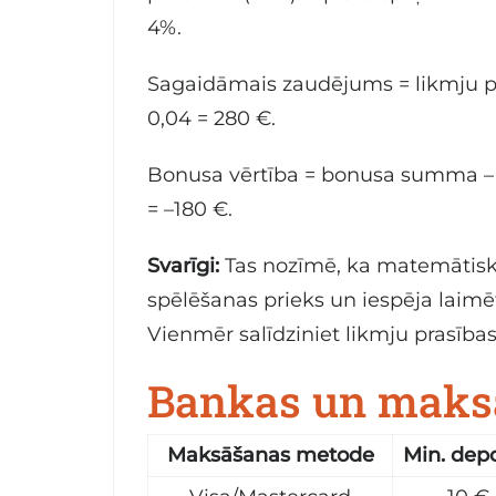
4%.
Sagaidāmais zaudējums = likmju pr
0,04 = 280 €.
Bonusa vērtība = bonusa summa – 
= –180 €.
Svarīgi:
Tas nozīmē, ka matemātiski
spēlēšanas prieks un iespēja laimē
Vienmēr salīdziniet likmju prasības
Bankas un maks
Maksāšanas metode
Min. depo