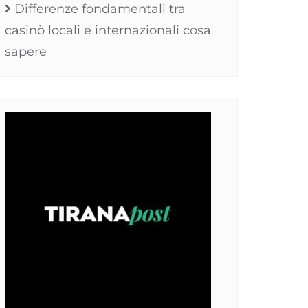
Differenze fondamentali tra
casinò locali e internazionali cosa
sapere