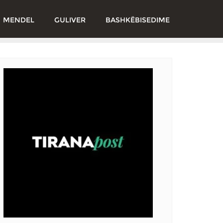
MENDEL
GULIVER
BASHKËBISEDIME