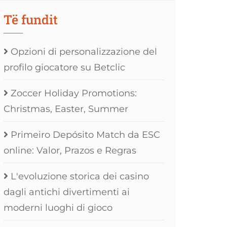
Të fundit
Opzioni di personalizzazione del
profilo giocatore su Betclic
Zoccer Holiday Promotions:
Christmas, Easter, Summer
Primeiro Depósito Match da ESC
online: Valor, Prazos e Regras
L'evoluzione storica dei casino
dagli antichi divertimenti ai
moderni luoghi di gioco