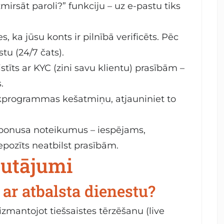
mirsāt paroli?” funkciju – uz e-pastu tiks
s, ka jūsu konts ir pilnībā verificēts. Pēc
tu (24/7 čats).
istīts ar KYC (zini savu klientu) prasībām –
.
ūkprogrammas kešatmiņu, atjauniniet to
 bonusa noteikumus – iespējams,
pozīts neatbilst prasībām.
autājumi
 ar atbalsta dienestu?
izmantojot tiešsaistes tērzēšanu (live