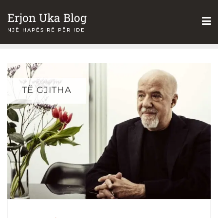
Skip
Erjon Uka Blog
to
NJË HAPËSIRË PËR IDE
content
TË GJITHA