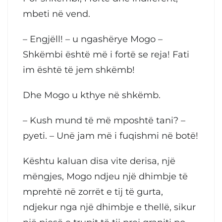
mbeti në vend.
– Engjëll! – u ngashërye Mogo –
Shkëmbi është më i fortë se reja! Fati
im është të jem shkëmb!
Dhe Mogo u kthye në shkëmb.
– Kush mund të më mposhtë tani? –
pyeti. – Unë jam më i fuqishmi në botë!
Kështu kaluan disa vite derisa, një
mëngjes, Mogo ndjeu një dhimbje të
mprehtë në zorrët e tij të gurta,
ndjekur nga një dhimbje e thellë, sikur