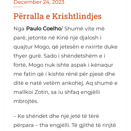
December 24, 2023
Përralla e Krishtlindjes
Nga
Paulo Coelho
/ Shumë vite më
parë, jetonte në Kinë një djalosh i
quajtur Mogo, që jetesën e nxirrte duke
thyer gurë. Sado i shëndetshëm e i
fortë, Mogo nuk ishte aspak i kënaqur
me fatin që i kishte rënë për pjesë dhe
ditë e natë vetëm ankohej. Aq shumë e
mallkoi Zotin, sa iu shfaq engjëlli
mbrojtës.
– Ke shëndet dhe një jetë të tërë
përpara – tha engjëlli. Të gjithë të rinjtë