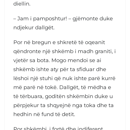
diellin.
– Jam i pamposhtur! – gjëmonte duke
ndjekur dallgët.
Por në bregun e shkretë të oqeanit
qëndronte një shkëmb i madh graniti, i
vjetër sa bota. Mogo mendoi se ai
shkëmb ishte aty për ta sfiduar dhe
lëshoi një stuhi që nuk ishte parë kurrë
më parë në tokë. Dallgët, të mëdha e
të tërbuara, goditën shkëmbin duke u
përpjekur ta shqyejnë nga toka dhe ta
hedhin në fund të detit.
Por shkëmbi, i fortë dhe indiferent,