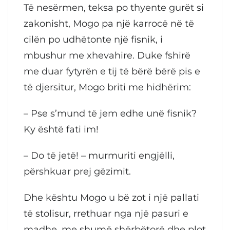
Të nesërmen, teksa po thyente gurët si
zakonisht, Mogo pa një karrocë në të
cilën po udhëtonte një fisnik, i
mbushur me xhevahire. Duke fshirë
me duar fytyrën e tij të bërë bërë pis e
të djersitur, Mogo briti me hidhërim:
– Pse s’mund të jem edhe unë fisnik?
Ky është fati im!
– Do të jetë! – murmuriti engjëlli,
përshkuar prej gëzimit.
Dhe kështu Mogo u bë zot i një pallati
të stolisur, rrethuar nga një pasuri e
madhe, me shumë shërbëtorë dhe plot