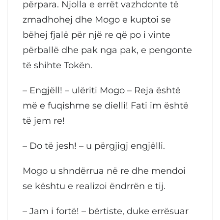
përpara. Njolla e errët vazhdonte të
zmadhohej dhe Mogo e kuptoi se
bëhej fjalë për një re që po i vinte
përballë dhe pak nga pak, e pengonte
të shihte Tokën.
– Engjëll! – ulëriti Mogo – Reja është
më e fuqishme se dielli! Fati im është
të jem re!
– Do të jesh! – u përgjigj engjëlli.
Mogo u shndërrua në re dhe mendoi
se kështu e realizoi ëndrrën e tij.
– Jam i fortë! – bërtiste, duke errësuar