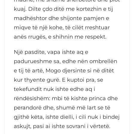
kuaj. Dilte çdo ditë me kortezhin e tij
madhështor dhe shijonte pamjen e
miqve të një kohe, të cilët rreshtuar
anës rrugës, e shihnin me respekt.
Një pasdite, vapa ishte aq e
padurueshme sa, edhe nën ombrellën
e tij të artë, Mogo djersinte si në ditët
kur thyente gurë. E kuptoi pra, se
tekefundit nuk ishte edhe aq i
rëndësishëm: mbi të kishte princa dhe
perandorë dhe, shumë më lart se të
gjithë këta, ishte dielli, i cili nuk i bindej
askujt, pasi ai ishte sovrani i vërtetë.