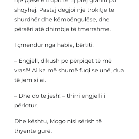
një pjesë e trupit të tij prej graniti po
shqyhej. Pastaj dëgjoi një trokitje të
shurdhër dhe këmbëngulëse, dhe
përsëri atë dhimbje të tmerrshme.
I çmendur nga habia, bërtiti:
– Engjëll, dikush po përpiqet të më
vrasë! Ai ka më shumë fuqi se unë, dua
të jem si ai.
– Dhe do të jesh! – thirri engjëlli i
përlotur.
Dhe kështu, Mogo nisi sërish të
thyente gurë.