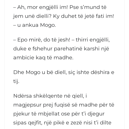
– Ah, mor engjëlli im! Pse s’mund të
jem unë dielli? Ky duhet të jetë fati im!
– u ankua Mogo.
– Epo mirë, do të jesh! – thirri engjëlli,
duke e fshehur parehatinë karshi një
ambicie kaq të madhe.
Dhe Mogo u bë diell, siç ishte dëshira e
tij.
Ndërsa shkëlqente në qiell, i
magjepsur prej fuqisë së madhe për të
pjekur të mbjellat ose për t’i djegur
sipas qejfit, një pikë e zezë nisi t’i dilte