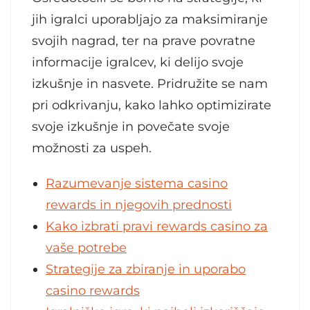
jih igralci uporabljajo za maksimiranje
svojih nagrad, ter na prave povratne
informacije igralcev, ki delijo svoje
izkušnje in nasvete. Pridružite se nam
pri odkrivanju, kako lahko optimizirate
svoje izkušnje in povečate svoje
možnosti za uspeh.
Razumevanje sistema casino
rewards in njegovih prednosti
Kako izbrati pravi rewards casino za
vaše potrebe
Strategije za zbiranje in uporabo
casino rewards