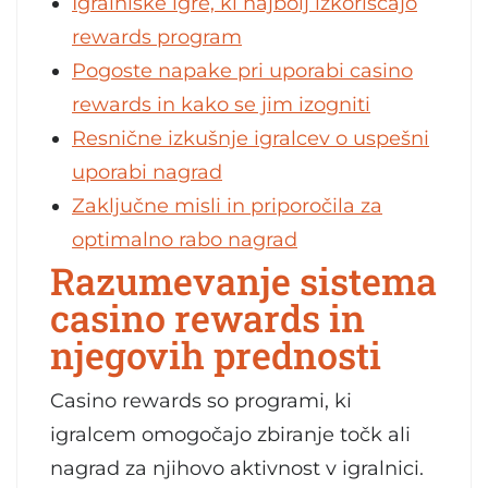
Igralniške igre, ki najbolj izkoriščajo
rewards program
Pogoste napake pri uporabi casino
rewards in kako se jim izogniti
Resnične izkušnje igralcev o uspešni
uporabi nagrad
Zaključne misli in priporočila za
optimalno rabo nagrad
Razumevanje sistema
casino rewards in
njegovih prednosti
Casino rewards so programi, ki
igralcem omogočajo zbiranje točk ali
nagrad za njihovo aktivnost v igralnici.