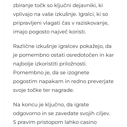
zbiranje točk so ključni dejavniki, ki
vplivajo na vaše izkušnje. Igralci, ki so
pripravljeni vlagati čas v raziskovanje,
imajo pogosto največ koristi.
Različne izkušnje igralcev pokažejo, da
je pomembno ostati osredotočen in kar
najbolje izkoristiti priložnosti.
Pomembno je, da se izognete
pogostim napakam in redno preverjate
svoje točke ter nagrade.
Na koncu je ključno, da igrate
odgovorno in se zavedate svojih ciljev.
S pravim pristopom lahko casino