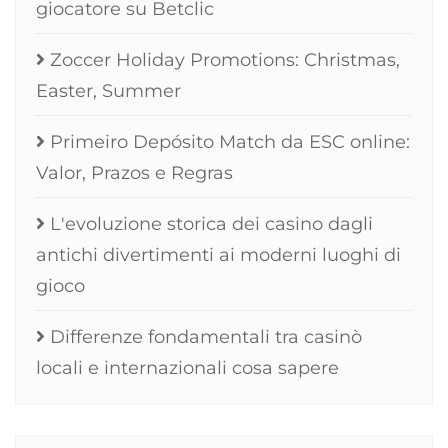
giocatore su Betclic
Zoccer Holiday Promotions: Christmas,
Easter, Summer
Primeiro Depósito Match da ESC online:
Valor, Prazos e Regras
L'evoluzione storica dei casino dagli
antichi divertimenti ai moderni luoghi di
gioco
Differenze fondamentali tra casinò
locali e internazionali cosa sapere