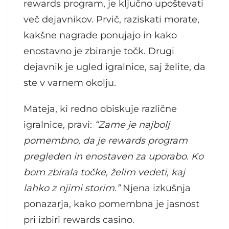
rewards program, je ključno upoštevati
več dejavnikov. Prvič, raziskati morate,
kakšne nagrade ponujajo in kako
enostavno je zbiranje točk. Drugi
dejavnik je ugled igralnice, saj želite, da
ste v varnem okolju.
Mateja, ki redno obiskuje različne
igralnice, pravi:
“Zame je najbolj
pomembno, da je rewards program
pregleden in enostaven za uporabo. Ko
bom zbirala točke, želim vedeti, kaj
lahko z njimi storim.”
Njena izkušnja
ponazarja, kako pomembna je jasnost
pri izbiri rewards casino.