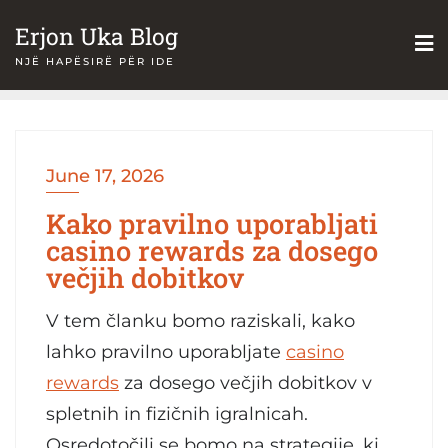
Skip
Erjon Uka Blog
to
NJË HAPËSIRË PËR IDE
content
June 17, 2026
Kako pravilno uporabljati
casino rewards za dosego
večjih dobitkov
V tem članku bomo raziskali, kako
lahko pravilno uporabljate
casino
rewards
za dosego večjih dobitkov v
spletnih in fizičnih igralnicah.
Osredotočili se bomo na strategije, ki