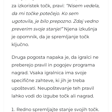
za izkoristek točk, pravi:
“Nisem vedela,
da mi točke potečejo. Ko sem
ugotovila, je bilo prepozno. Zdaj vedno
preverim svoje stanje!”
Njena izkušnja
je opomnik, da je spremljanje točk
ključno.
Druga pogosta napaka je, da igralci ne
preberejo pravil in pogojev programa
nagrad. Vsaka igralnica ima svoje
specifične zahteve, ki jih je treba
upoštevati. Neupoštevanje teh pravil
lahko vodi do izgube točk ali nagrad.
Redno spremljajte stanje svojih točk.