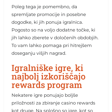
Poleg tega je pomembno, da
spremljate promocije in posebne
dogodke, ki jih ponuja igralnica.
Pogosto so na voljo dodatne točke, ki
jih lahko zberete v določenih obdobjih.
To vam lahko pomaga pri hitrejšem
doseganju višjih nagrad.
Igralniške igre, ki
najbolj izkoriščajo
rewards program
Nekatere igre ponujajo boljše
priložnosti za zbiranje casino rewards
kot druge. Na splošno so igre, kot so