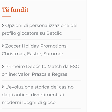
Të fundit
Opzioni di personalizzazione del
profilo giocatore su Betclic
Zoccer Holiday Promotions:
Christmas, Easter, Summer
Primeiro Depósito Match da ESC
online: Valor, Prazos e Regras
L'evoluzione storica dei casino
dagli antichi divertimenti ai
moderni luoghi di gioco