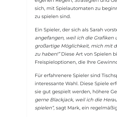
eigenen Regeln, Strategien und G
sich, mit Spielautomaten zu begin
zu spielen sind.
Ein Spieler, der sich als Sarah vorste
angefangen, weil ich die Grafiken 
großartige Möglichkeit, mich mit
zu haben!”
Diese Art von Spielen b
Freispieloptionen, die Ihre Gewi
Für erfahrenere Spieler sind Tischs
interessante Wahl. Diese Spiele e
sie gut gespielt werden, höhere G
gerne Blackjack, weil ich die Her
spielen“,
sagt Mark, ein regelmäßig