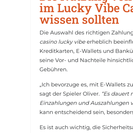
im Lucky Vibe C
wissen sollten
Die Auswahl des richtigen Zahlung
casino lucky vibe
erheblich beeinfl
Kreditkarten, E-Wallets und Bank
seine Vor- und Nachteile hinsichtl
Gebühren.
„Ich bevorzuge es, mit E-Wallets zu 
sagt der Spieler Oliver.
“Es dauert 
Einzahlungen und Auszahlungen ve
kann entscheidend sein, besonder
Es ist auch wichtig, die Sicherhe