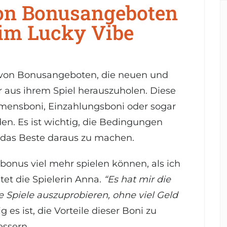
on Bonusangeboten
im Lucky Vibe
l von Bonusangeboten, die neuen und
 aus ihrem Spiel herauszuholen. Diese
mensboni, Einzahlungsboni oder sogar
n. Es ist wichtig, die Bedingungen
 das Beste daraus zu machen.
onus viel mehr spielen können, als ich
tet die Spielerin Anna.
“Es hat mir die
 Spiele auszuprobieren, ohne viel Geld
g es ist, die Vorteile dieser Boni zu
essern.