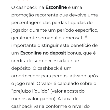
O cashback na
Esconline
é uma
promoção recorrente que devolve uma
percentagem das perdas líquidas do
jogador durante um período específico,
geralmente semanal ou mensal. É
importante distinguir este benefício de
um
Esconline no deposit
bonus, que é
creditado sem necessidade de
depósito. O cashback é um
amortecedor para perdas, ativado após
o jogo real. O valor é calculado sobre o
“prejuízo líquido” (valor apostado
menos valor ganho). A taxa de
cashback varia conforme o nível do