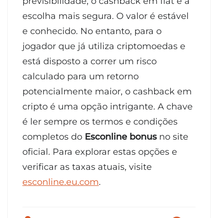
previsibilidade, o cashback em fiat é a
escolha mais segura. O valor é estável
e conhecido. No entanto, para o
jogador que já utiliza criptomoedas e
está disposto a correr um risco
calculado para um retorno
potencialmente maior, o cashback em
cripto é uma opção intrigante. A chave
é ler sempre os termos e condições
completos do
Esconline bonus
no site
oficial. Para explorar estas opções e
verificar as taxas atuais, visite
esconline.eu.com
.