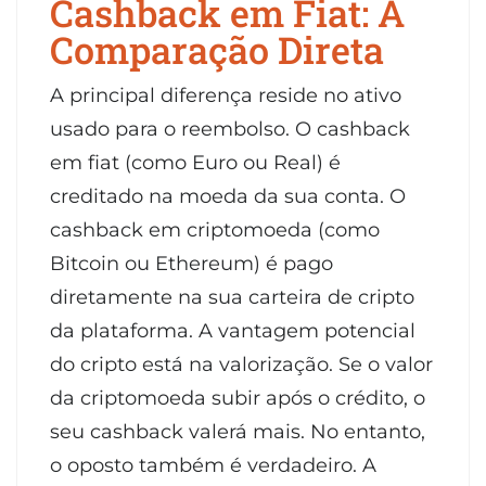
Cashback em Fiat: A
Comparação Direta
A principal diferença reside no ativo
usado para o reembolso. O cashback
em fiat (como Euro ou Real) é
creditado na moeda da sua conta. O
cashback em criptomoeda (como
Bitcoin ou Ethereum) é pago
diretamente na sua carteira de cripto
da plataforma. A vantagem potencial
do cripto está na valorização. Se o valor
da criptomoeda subir após o crédito, o
seu cashback valerá mais. No entanto,
o oposto também é verdadeiro. A