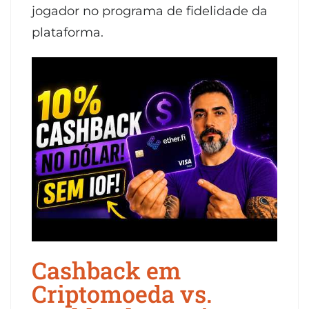
jogador no programa de fidelidade da
plataforma.
Cashback em
Criptomoeda vs.