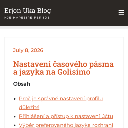
Skip
Erjon Uka Blog
to
NJË HAPËSIRË PËR IDE
content
July 8, 2026
Nastavení časového pásma
a jazyka na Golisimo
Obsah
Proč je správné nastavení profilu
důležité
Přihlášení a přístup k nastavení účtu
Výběr preferovaného jazyka rozhraní