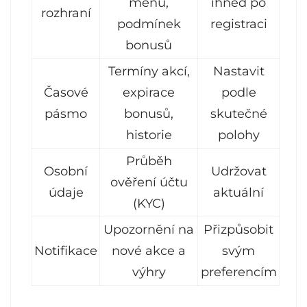
menu,
ihned po
rozhraní
podmínek
registraci
bonusů
Termíny akcí,
Nastavit
Časové
expirace
podle
pásmo
bonusů,
skutečné
historie
polohy
Průběh
Osobní
Udržovat
ověření účtu
údaje
aktuální
(KYC)
Upozornění na
Přizpůsobit
Notifikace
nové akce a
svým
výhry
preferencím