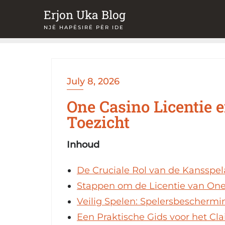
Skip
Erjon Uka Blog
to
NJË HAPËSIRË PËR IDE
content
July 8, 2026
One Casino Licentie 
Toezicht
Inhoud
De Cruciale Rol van de Kansspela
Stappen om de Licentie van One 
Veilig Spelen: Spelersbeschermin
Een Praktische Gids voor het C