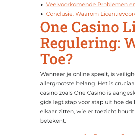
Veelvoorkomende Problemen en
Conclusie: Waarom Licentievoo
One Casino Li
Regulering: W
Toe?
Wanneer je online speelt, is veili
allergrootste belang. Het is crucia
casino zoals One Casino is aangesl
gids legt stap voor stap uit hoe de
elkaar zitten, wie er toezicht houdt
betekent.