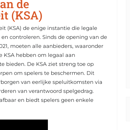
van de
it (KSA)
it (KSA) de enige instantie die legale
en controleren. Sinds de opening van de
021, moeten alle aanbieders, waaronder
de KSA hebben om legaal aan
e bieden. De KSA ziet streng toe op
orpen om spelers te beschermen. Dit
rborgen van eerlijke speluitkomsten via
orderen van verantwoord spelgedrag.
rafbaar en biedt spelers geen enkele