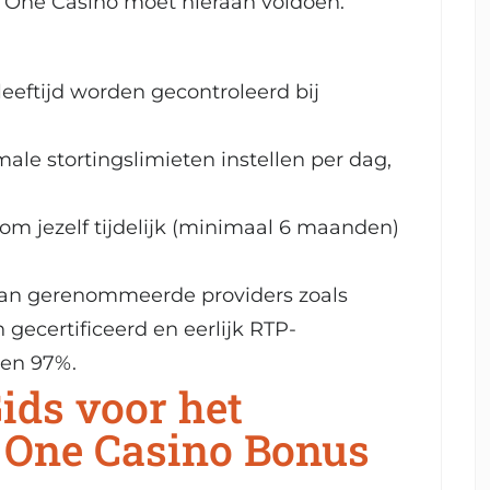
One Casino moet hieraan voldoen.
 leeftijd worden gecontroleerd bij
le stortingslimieten instellen per dag,
om jezelf tijdelijk (minimaal 6 maanden)
an gerenommeerde providers zoals
gecertificeerd en eerlijk RTP-
 en 97%.
ids voor het
 One Casino Bonus