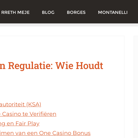
RRETH MEJE
BLOG
BORGES
MONTANELLI
en Regulatie: Wie Houdt
utoriteit (KSA)
Casino te Verifiëren
g en Fair Play
laimen van een One Casino Bonus