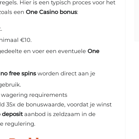
egels. Hier is een typisch proces voor het
zoals een
One Casino bonus
:
.
nimaal €10.
gedeelte en voer een eventuele
One
no free spins
worden direct aan je
gebruik.
hte wagering requirements
d 35x de bonuswaarde, voordat je winst
 deposit
aanbod is zeldzaam in de
 regulering.