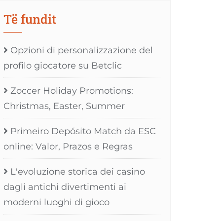
Të fundit
Opzioni di personalizzazione del
profilo giocatore su Betclic
Zoccer Holiday Promotions:
Christmas, Easter, Summer
Primeiro Depósito Match da ESC
online: Valor, Prazos e Regras
L'evoluzione storica dei casino
dagli antichi divertimenti ai
moderni luoghi di gioco