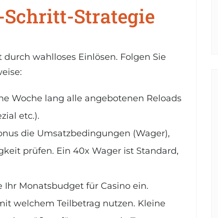
r-Schritt-Strategie
 durch wahlloses Einlösen. Folgen Sie
eise:
ine Woche lang alle angebotenen Reloads
al etc.).
onus die Umsatzbedingungen (Wager),
keit prüfen. Ein 40x Wager ist Standard,
e Ihr Monatsbudget für Casino ein.
mit welchem Teilbetrag nutzen. Kleine