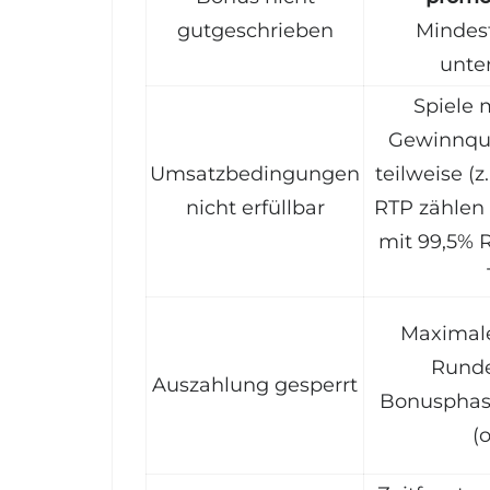
gutgeschrieben
Mindes
unte
Spiele 
Gewinnquo
Umsatzbedingungen
teilweise (z
nicht erfüllbar
RTP zählen 
mit 99,5% R
Maximale
Rund
Auszahlung gesperrt
Bonusphase
(o