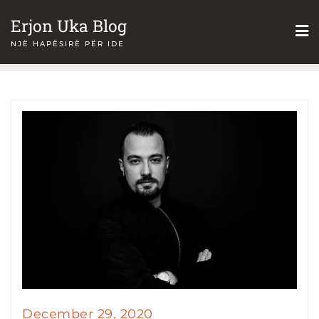
Skip
Erjon Uka Blog
to
NJË HAPËSIRË PËR IDE
content
December 29, 2020