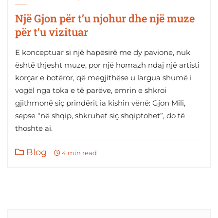
Një Gjon për t’u njohur dhe një muze
për t’u vizituar
E konceptuar si një hapësirë me dy pavione, nuk
është thjesht muze, por një homazh ndaj një artisti
korçar e botëror, që megjithëse u largua shumë i
vogël nga toka e të parëve, emrin e shkroi
gjithmonë siç prindërit ia kishin vënë: Gjon Mili,
sepse “në shqip, shkruhet siç shqiptohet”, do të
thoshte ai.
Blog
4 min read