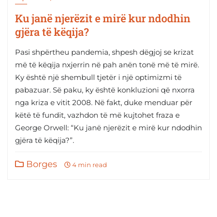
Ku janë njerëzit e mirë kur ndodhin
gjëra të këqija?
Pasi shpërtheu pandemia, shpesh dëgjoj se krizat
më të këqija nxjerrin në pah anën tonë më të mirë.
Ky është një shembull tjetër i një optimizmi të
pabazuar. Së paku, ky është konkluzioni që nxorra
nga kriza e vitit 2008. Në fakt, duke menduar për
këtë të fundit, vazhdon të më kujtohet fraza e
George Orwell: “Ku janë njerëzit e mirë kur ndodhin
gjëra të këqija?”.
Borges
4 min read