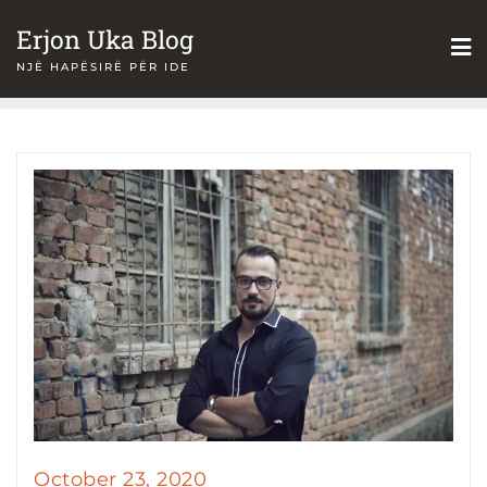
Skip
Erjon Uka Blog
to
NJË HAPËSIRË PËR IDE
content
October 23, 2020