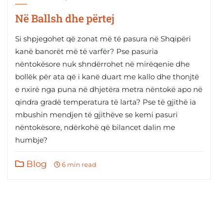
Në Ballsh dhe përtej
Si shpjegohet që zonat më të pasura në Shqipëri
kanë banorët më të varfër? Pse pasuria
nëntokësore nuk shndërrohet në mirëqenie dhe
bollëk për ata që i kanë duart me kallo dhe thonjtë
e nxirë nga puna në dhjetëra metra nëntokë apo në
qindra gradë temperatura të larta? Pse të gjithë ia
mbushin mendjen të gjithëve se kemi pasuri
nëntokësore, ndërkohë që bilancet dalin me
humbje?
Blog
6 min read