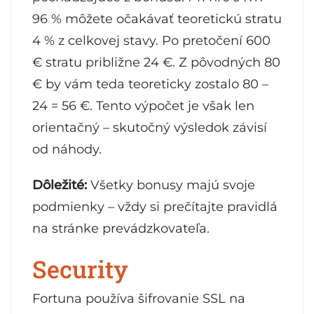
96 % môžete očakávať teoretickú stratu
4 % z celkovej stavy. Po pretočení 600
€ stratu približne 24 €. Z pôvodných 80
€ by vám teda teoreticky zostalo 80 –
24 = 56 €. Tento výpočet je však len
orientačný – skutočný výsledok závisí
od náhody.
Dôležité:
Všetky bonusy majú svoje
podmienky – vždy si prečítajte pravidlá
na stránke prevádzkovateľa.
Security
Fortuna používa šifrovanie SSL na