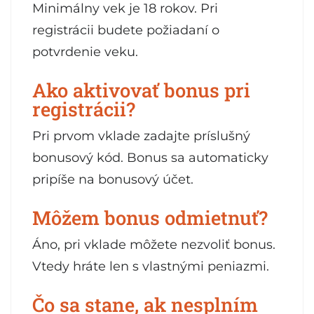
Minimálny vek je 18 rokov. Pri
registrácii budete požiadaní o
potvrdenie veku.
Ako aktivovať bonus pri
registrácii?
Pri prvom vklade zadajte príslušný
bonusový kód. Bonus sa automaticky
pripíše na bonusový účet.
Môžem bonus odmietnuť?
Áno, pri vklade môžete nezvoliť bonus.
Vtedy hráte len s vlastnými peniazmi.
Čo sa stane, ak nesplním