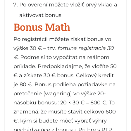
Po overení môžete vložiť prvý vklad a
aktivovať bonus.
Bonus Math
Po registrácii môžete získať bonus vo
výške 30 € – tzv.
fortuna registracia 30
€
. Poďme si to vypočítať na reálnom
príklade. Predpokladajme, že vložíte 50
€ a získate 30 € bonus. Celkový kredit
je 80 €. Bonus podlieha požiadavke na
pretočenie (wagering) vo výške 20-
násobku bonusu: 20 × 30 € = 600 €. To
znamená, že musíte staviť celkovo 600
€, kým si budete môcť vybrať výhry
pochádzajúce z bonusu. Pri hre s RTP