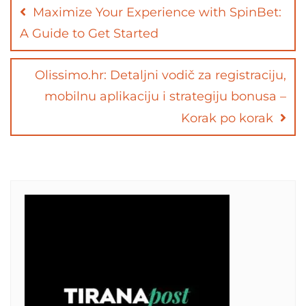
navigation
Maximize Your Experience with SpinBet:
A Guide to Get Started
Olissimo.hr: Detaljni vodič za registraciju,
mobilnu aplikaciju i strategiju bonusa –
Korak po korak