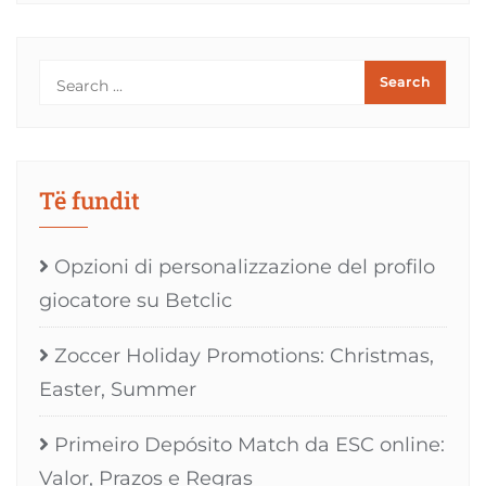
Të fundit
Opzioni di personalizzazione del profilo
giocatore su Betclic
Zoccer Holiday Promotions: Christmas,
Easter, Summer
Primeiro Depósito Match da ESC online:
Valor, Prazos e Regras