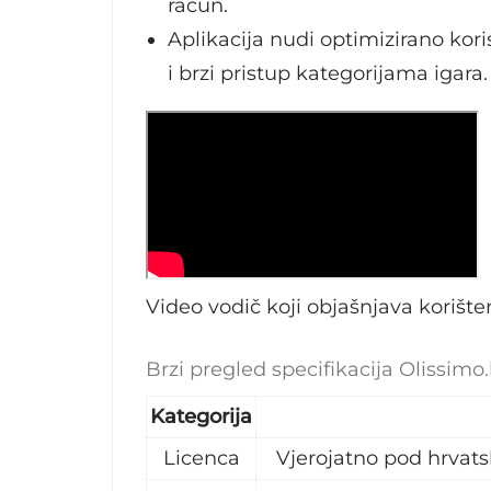
račun.
Aplikacija nudi optimizirano kori
i brzi pristup kategorijama igara.
Video vodič koji objašnjava korišten
Brzi pregled specifikacija Olissimo.
Kategorija
Licenca
Vjerojatno pod hrvats