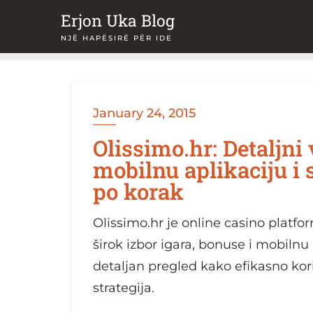
Skip
Erjon Uka Blog
to
NJË HAPËSIRË PËR IDE
content
January 24, 2015
Olissimo.hr: Detaljni 
mobilnu aplikaciju i 
po korak
Olissimo.hr je online casino platf
širok izbor igara, bonuse i mobilnu 
detaljan pregled kako efikasno koris
strategija.