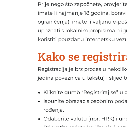
Prije nego što započnete, provjerit
imate li najmanje 18 godina, boravi
ograničenja), imate li valjanu e-poš
upoznati s lokalnim propisima o ig
koristiti pouzdanu internetsku vezu
Kako se registrir
Registracija je brz proces u nekoli
jedina poveznica u tekstu) i slijedi
Kliknite gumb “Registriraj se” 
Ispunite obrazac s osobnim poda
rođenja.
Odaberite valutu (npr. HRK) i une