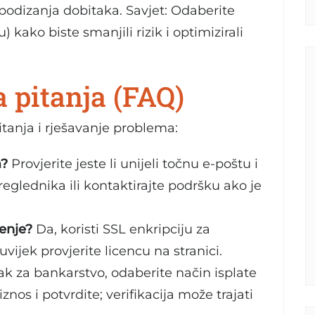
podizanja dobitaka. Savjet: Odaberite
 kako biste smanjili rizik i optimizirali
a pitanja (FAQ)
tanja i rješavanje problema:
m?
Provjerite jeste li unijeli točnu e-poštu i
eglednika ili kontaktirajte podršku ako je
tenje?
Da, koristi SSL enkripciju za
uvijek provjerite licencu na stranici.
jak za bankarstvo, odaberite način isplate
znos i potvrdite; verifikacija može trajati