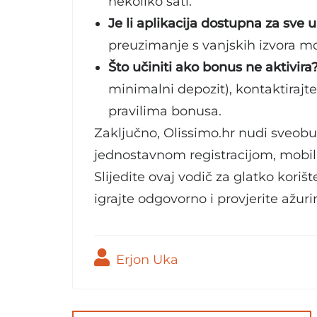
nekoliko sati.
Je li aplikacija dostupna za sve 
preuzimanje s vanjskih izvora m
Što učiniti ako bonus ne aktivira
minimalni depozit), kontaktirajte
pravilima bonusa.
Zaključno, Olissimo.hr nudi sveobu
jednostavnom registracijom, mobi
Slijedite ovaj vodič za glatko koriš
igrajte odgovorno i provjerite ažuri
Erjon Uka
Post