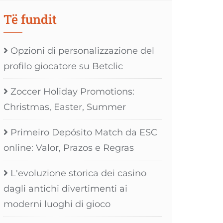
Të fundit
Opzioni di personalizzazione del
profilo giocatore su Betclic
Zoccer Holiday Promotions:
Christmas, Easter, Summer
Primeiro Depósito Match da ESC
online: Valor, Prazos e Regras
L'evoluzione storica dei casino
dagli antichi divertimenti ai
moderni luoghi di gioco