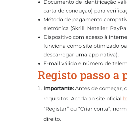
Documento de identificação váli
carta de condução) para verifica
Método de pagamento compatível:
eletrónica (Skrill, Neteller, PayP
Dispositivo com acesso à interne
funciona como site otimizado p
descarregar uma app nativa).
E-mail válido e número de telem
Registo passo a 
Importante:
Antes de começar, c
requisitos. Aceda ao site oficial
h
“Registar” ou “Criar conta”, nor
direito.