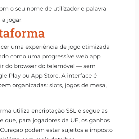
 com o seu nome de utilizador e palavra-
 a jogar.
ataforma
ecer uma experiência de jogo otimizada
nando como uma progressive web app
tir do browser do telemóvel — sem
le Play ou App Store. A interface é
 bem organizadas: slots, jogos de mesa,
rma utiliza encriptação SSL e segue as
e que, para jogadores da UE, os ganhos
 Curaçao podem estar sujeitos a imposto