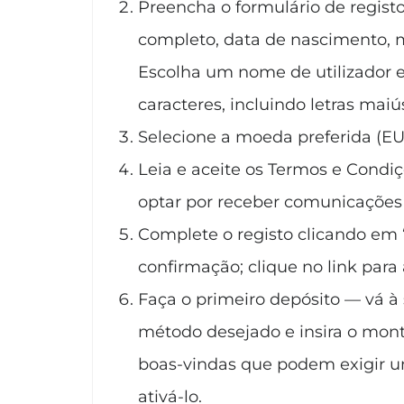
Preencha o formulário de regist
completo, data de nascimento, m
Escolha um nome de utilizador 
caracteres, incluindo letras mai
Selecione a moeda preferida (EU
Leia e aceite os Termos e Condiç
optar por receber comunicações 
Complete o registo clicando em
confirmação; clique no link para 
Faça o primeiro depósito — vá à 
método desejado e insira o mon
boas-vindas que podem exigir um
ativá-lo.