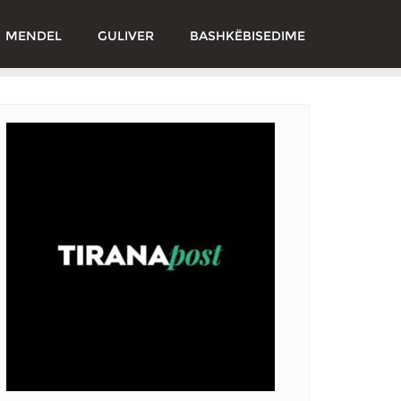
MENDEL
GULIVER
BASHKËBISEDIME