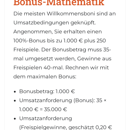
Bonus-Mathematik
Die meisten Willkommensboni sind an
Umsatzbedingungen geknüpft.
Angenommen, Sie erhalten einen
100%-Bonus bis zu 1.000 € plus 250
Freispiele. Der Bonusbetrag muss 35-
mal umgesetzt werden, Gewinne aus
Freispielen 40-mal. Rechnen wir mit
dem maximalen Bonus:
Bonusbetrag: 1.000 €
Umsatzanforderung (Bonus): 35 ×
1.000 € = 35.000 €
Umsatzanforderung
(Freispielgewinne, geschätzt 0,20 €