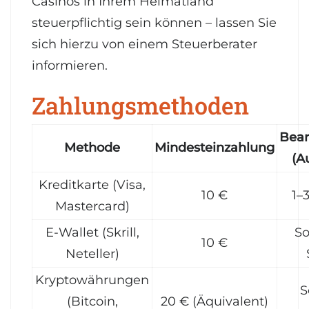
Casinos in Ihrem Heimatland
steuerpflichtig sein können – lassen Sie
sich hierzu von einem Steuerberater
informieren.
Zahlungsmethoden
Bear
Methode
Mindesteinzahlung
(A
Kreditkarte (Visa,
10 €
1–
Mastercard)
E-Wallet (Skrill,
So
10 €
Neteller)
Kryptowährungen
S
(Bitcoin,
20 € (Äquivalent)