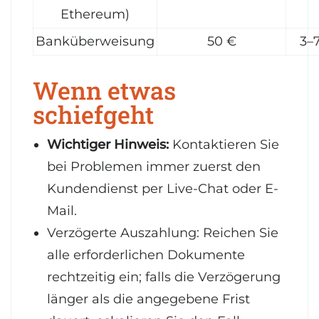
Ethereum)
Banküberweisung
50 €
3–
Wenn etwas
schiefgeht
Wichtiger Hinweis:
Kontaktieren Sie
bei Problemen immer zuerst den
Kundendienst per Live-Chat oder E-
Mail.
Verzögerte Auszahlung: Reichen Sie
alle erforderlichen Dokumente
rechtzeitig ein; falls die Verzögerung
länger als die angegebene Frist