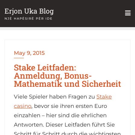
Skip
Erjon Uka Blog
to
NJË HAPËSIRË PËR IDE
content
May 9, 2015
Stake Leitfaden:
Anmeldung, Bonus-
Mathematik und Sicherheit
Viele Spieler haben Fragen zu
Stake
casino
, bevor sie ihren ersten Euro
einzahlen – hier sind die ehrlichen
Antworten. Dieser Leitfaden führt Sie
Schritt für Schritt durch die wichtigsten