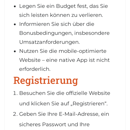
Legen Sie ein Budget fest, das Sie
sich leisten können zu verlieren.
Informieren Sie sich über die
Bonusbedingungen, insbesondere
Umsatzanforderungen.
Nutzen Sie die mobile-optimierte
Website – eine native App ist nicht
erforderlich.
Registrierung
Besuchen Sie die offizielle Website
und klicken Sie auf „Registrieren“.
Geben Sie Ihre E-Mail-Adresse, ein
sicheres Passwort und Ihre