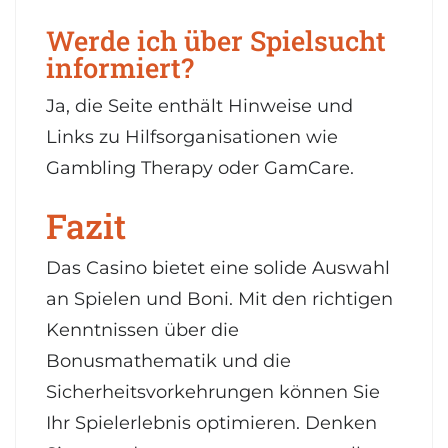
Werde ich über Spielsucht
informiert?
Ja, die Seite enthält Hinweise und
Links zu Hilfsorganisationen wie
Gambling Therapy oder GamCare.
Fazit
Das Casino bietet eine solide Auswahl
an Spielen und Boni. Mit den richtigen
Kenntnissen über die
Bonusmathematik und die
Sicherheitsvorkehrungen können Sie
Ihr Spielerlebnis optimieren. Denken