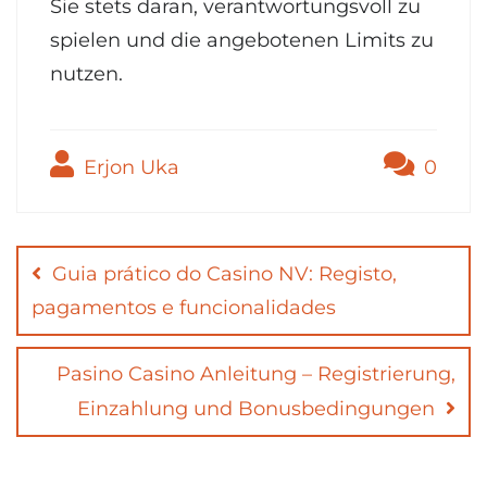
Sie stets daran, verantwortungsvoll zu
spielen und die angebotenen Limits zu
nutzen.
Erjon Uka
0
Post
navigation
Guia prático do Casino NV: Registo,
pagamentos e funcionalidades
Pasino Casino Anleitung – Registrierung,
Einzahlung und Bonusbedingungen