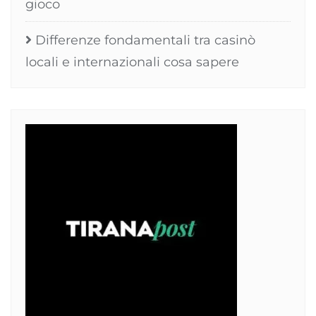
gioco
Differenze fondamentali tra casinò
locali e internazionali cosa sapere