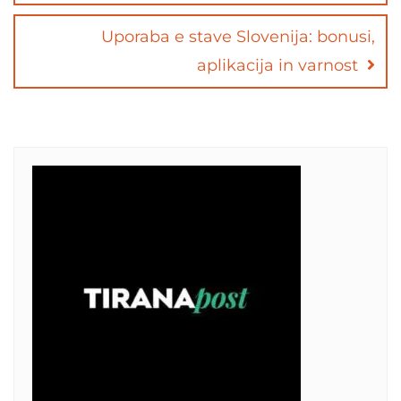
Uporaba e stave Slovenija: bonusi,
aplikacija in varnost