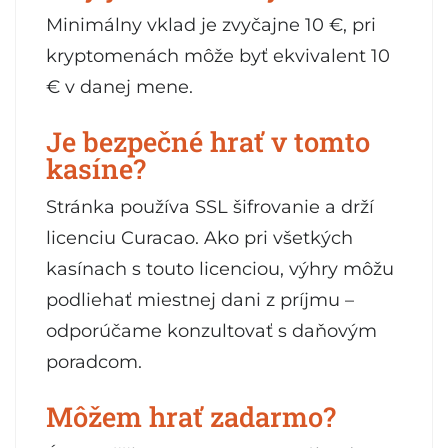
Minimálny vklad je zvyčajne 10 €, pri
kryptomenách môže byť ekvivalent 10
€ v danej mene.
Je bezpečné hrať v tomto
kasíne?
Stránka používa SSL šifrovanie a drží
licenciu Curacao. Ako pri všetkých
kasínach s touto licenciou, výhry môžu
podliehať miestnej dani z príjmu –
odporúčame konzultovať s daňovým
poradcom.
Môžem hrať zadarmo?