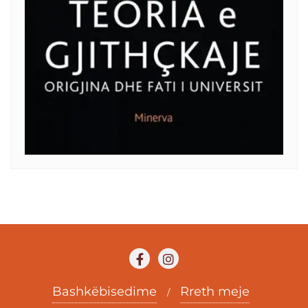
Bashkëbisedime
Rreth meje