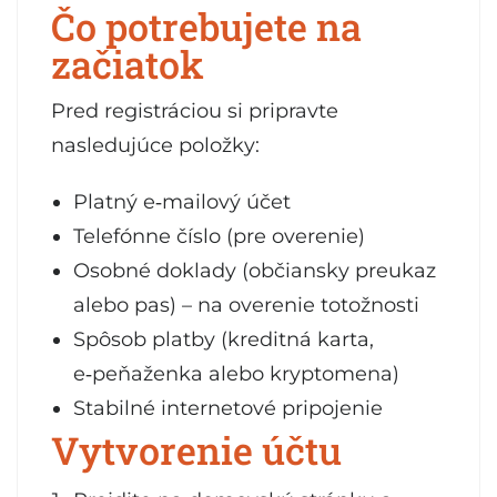
Čo potrebujete na
začiatok
Pred registráciou si pripravte
nasledujúce položky:
Platný e‑mailový účet
Telefónne číslo (pre overenie)
Osobné doklady (občiansky preukaz
alebo pas) – na overenie totožnosti
Spôsob platby (kreditná karta,
e‑peňaženka alebo kryptomena)
Stabilné internetové pripojenie
Vytvorenie účtu